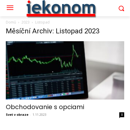
Domů
2023
Listopad
Měsíční Archiv: Listopad 2023
Obchodovanie s opciami
Svet v obraze
-
1.11.2023
0