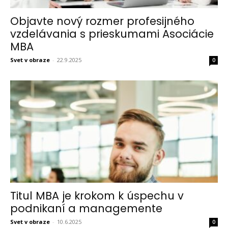
Objavte nový rozmer profesijného
vzdelávania s prieskumami Asociácie
MBA
Svet v obraze
-
22.9.2025
0
Titul MBA je krokom k úspechu v
podnikaní a managemente
Svet v obraze
-
10.6.2025
0