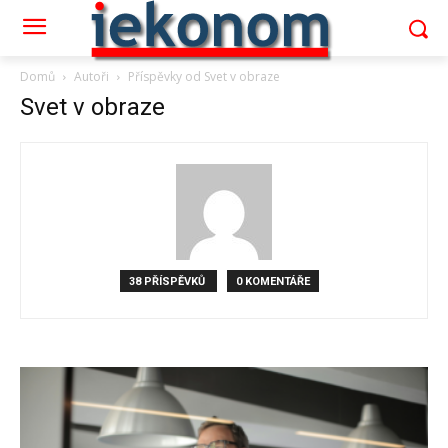
Domů
Autoři
Příspěvky od Svet v obraze
Svet v obraze
38 PŘÍSPĚVKŮ
0 KOMENTÁŘE