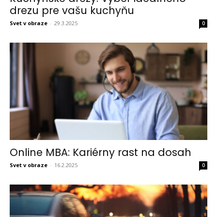
drezu pre vašu kuchyňu
Svet v obraze
-
29.3.2025
0
Online MBA: Kariérny rast na dosah
Svet v obraze
-
16.2.2025
0