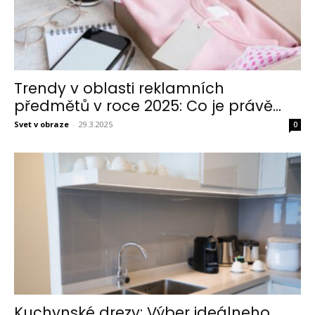
Trendy v oblasti reklamních
předmětů v roce 2025: Co je právě...
Svet v obraze
-
29.3.2025
0
Kuchynské drezy: Výber ideálneho