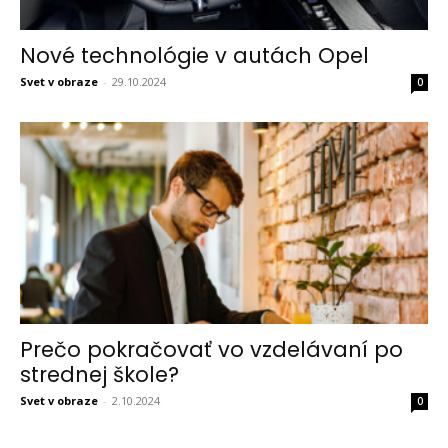
Nové technológie v autách Opel
Svet v obraze
-
29.10.2024
0
Prečo pokračovať vo vzdelávaní po
strednej škole?
Svet v obraze
-
2.10.2024
0