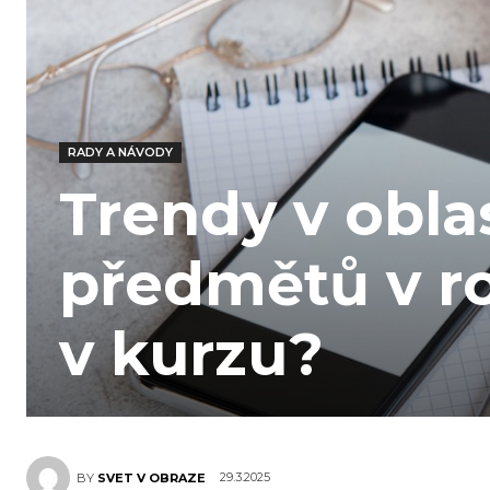
RADY A NÁVODY
Trendy v obla
předmětů v ro
v kurzu?
29.3.2025
BY
SVET V OBRAZE