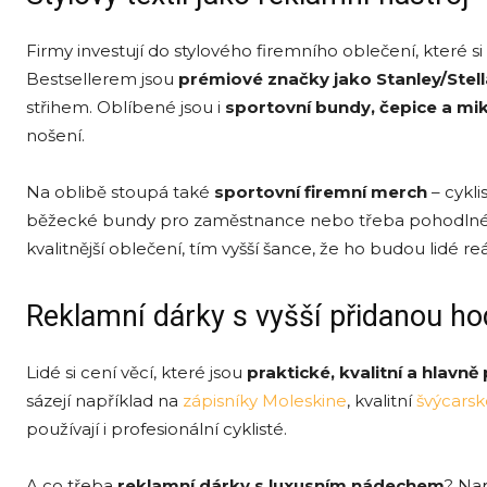
Firmy investují do stylového firemního oblečení, které si 
Bestsellerem jsou
pr
é
miov
é značky jako Stanley/Stell
střihem. Oblíbené jsou i
sportovní bundy, čepice a mi
nošení.
Na oblibě stoupá také
sportovní firemní
merch
– cykli
běžecké bundy pro zaměstnance nebo třeba pohodlné sp
kvalitnější oblečení, tím vyšší šance, že ho budou lidé reá
Reklamní dárky s vyšší přidanou h
Lidé si cení věcí, které jsou
praktick
é, kvalitní a hlavně
sázejí například na
zápisníky Moleskine
, kvalitní
švýcarsk
používají i profesionální cyklisté.
A co třeba
reklamní dárky s luxusním nádechem
? Na