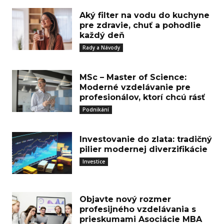
Aký filter na vodu do kuchyne
pre zdravie, chuť a pohodlie
každý deň
Rady a Návody
MSc – Master of Science:
Moderné vzdelávanie pre
profesionálov, ktorí chcú rásť
Podnikání
Investovanie do zlata: tradičný
pilier modernej diverzifikácie
Investice
Objavte nový rozmer
profesijného vzdelávania s
prieskumami Asociácie MBA