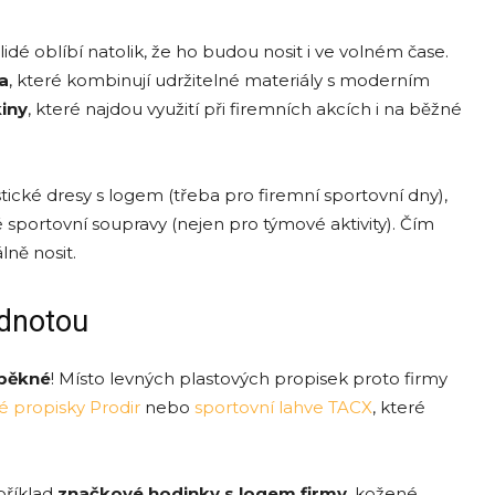
lidé oblíbí natolik, že ho budou nosit i ve volném čase.
a
, které kombinují udržitelné materiály s moderním
kiny
, které najdou využití při firemních akcích i na běžné
stické dresy s logem (třeba pro firemní sportovní dny),
ortovní soupravy (nejen pro týmové aktivity). Čím
lně nosit.
odnotou
 pěkn
é
! Místo levných plastových propisek proto firmy
é propisky Prodir
nebo
sportovní lahve TACX
, které
příklad
značkov
é hodinky s logem firmy
, kožené