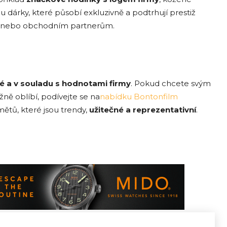
 dárky, které působí exkluzivně a podtrhují prestiž
ům nebo obchodním partnerům.
é a v souladu s hodnotami firmy
. Pokud chcete svým
ě oblíbí, podívejte se na
nabídku Bontonfilm
ětů, které jsou trendy,
užitečn
é a reprezentativní
.