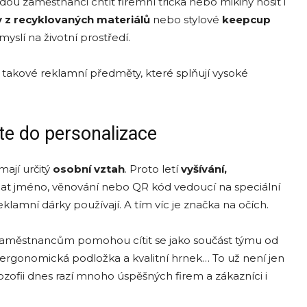
ou zaměstnanci chtít firemní trička nebo mikiny nosit i
y z recyklovaný
ch materi
álů
nebo stylové
keepcup
yslí na životní prostředí.
takové reklamní předměty, které splňují vysoké
te do personalizace
mají určitý
osobní vztah
. Proto letí
vyšívání,
idat jméno, věnování nebo QR kód vedoucí na speciální
klamní dárky používají. A tím víc je značka na očích.
zaměstnancům pomohou cítit se jako součást týmu od
 ergonomická podložka a kvalitní hrnek… To už není jen
lozofii dnes razí mnoho úspěšných firem a zákazníci i