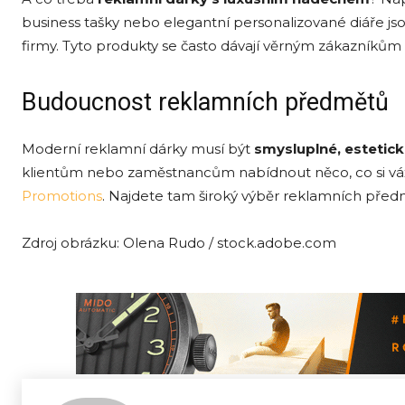
business tašky nebo elegantní personalizované diáře jsou
firmy. Tyto produkty se často dávají věrným zákazník
Budoucnost reklamních předmětů
Moderní reklamní dárky musí být
smyslupln
é, estetick
klientům nebo zaměstnancům nabídnout něco, co si vážn
Promotions
. Najdete tam široký výběr reklamních předm
Zdroj obrázku: Olena Rudo / stock.adobe.com