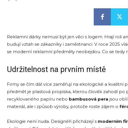
Reklamní dárky nemusí být jen věci s logem. Hrají roli 
budují vztah se zákazníky i zaměstnanci. V roce 2025 v
se moderní reklamní předměty neobejdou. Co se tedy n
Udržitelnost na prvním místě
Firmy se čím dál více zaměřují na ekologické a kvalitní p
předmět je plastová propiska, kterou člověk zahodí po
recyklovaného papíru nebo
bambusová
pera
jsou obl
materiál, ale i způsob výroby, protože roste zájem o
f
é
r
Ekologie není nuda. Designéři přicházejí s
modern
ím f