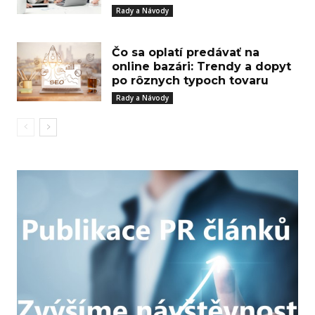
Rady a Návody
Čo sa oplatí predávať na
online bazári: Trendy a dopyt
po rôznych typoch tovaru
Rady a Návody