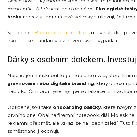
skvěle nosí. Díky módním střihům a kvalitním látkám bud
mimo práci. A řeč není jen o oblečení.
Ekologick
é
tašk
hrnky
nahrazují jednorázové kelímky a ukazují, že firma m
Společnost
Bontonfilm Promotions
má v nabídce právě 
ekologické standardy a zároveň skvěle vypadají.
Dárky s osobním dotekem. Investuj
Nestačí jen natisknout logo. Lidé chtějí věci, které k nim 
gravírování nebo digitální branding
, který umožní př
nabídku. Čím promyšlenější personalizace, tím víc lidé re
Oblíbené jsou také
onboarding balíčky
, které novým 
prvního dne. Obal na firemní notebook, diář Moleskine,
reklamní předmět, ale vzkaz, že na lidech záleží. Tuto fi
zaměstnanci ji oceňují.