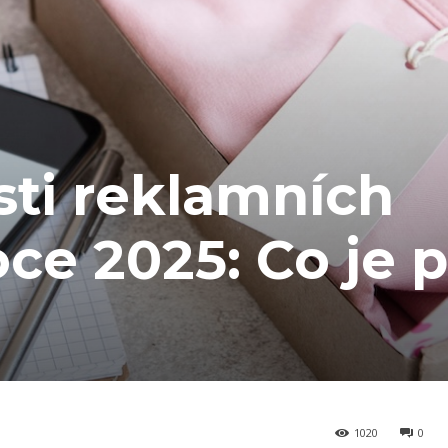
sti reklamních
ce 2025: Co je 
1020
0