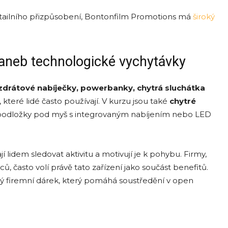
tailního přizpůsobení, Bontonfilm Promotions má
široký
aneb technologické vychytávky
zdrátov
é nabíječky, powerbanky, chytrá sluchátka
které lidé často používají. V kurzu jsou také
chytr
é
 podložky pod myš s integrovaným nabíjením nebo LED
í lidem sledovat aktivitu a motivují je k pohybu. Firmy,
ů, často volí právě tato zařízení jako součást benefitů.
ělý firemní dárek, který pomáhá soustředění v open