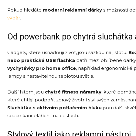
Pokud hledáte
moderní reklamní dárky
s možností de
výběr
.
Od powerbank po chytrá sluchátka 
Gadgety, které usnadňují život, jsou sázkou na jistotu.
Be
nebo praktická
USB flashka
patří mezi oblíbené dárky, 
vychytá
vky pro home office
, například ergonomické
lampy s nastavitelnou teplotou světla.
Další hitem jsou
chytr
é
fitness náramky
, které pomáhaj
které chtějí podpořit zdravý životní styl svých zaměstnanc
Sluchátka s aktivním potlačením hluku
jsou další skv
space kancelářích i na cestách.
Stylový textil jako reklamní nástroj