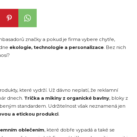
ambasadorů značky a pokud je firma vybere chytře,
ládne
ekologie, technologie a personalizace
. Bez nich
osí?
rodukty, které vydrží. Už dávno neplatí, že reklamní
 pár dnech.
Trička a mikiny z organick
é
bavlny
, bloky z
íbeným standardem. Udržitelnost však neznamená jen
ovou a etickou produkci
.
iremním oblečením
, které dobře vypadá a také se