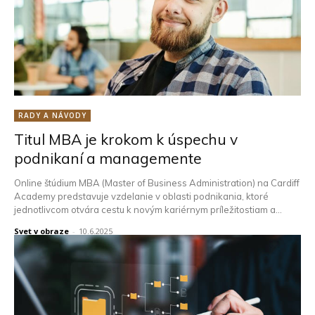
RADY A NÁVODY
Titul MBA je krokom k úspechu v
podnikaní a managemente
Online štúdium MBA (Master of Business Administration) na Cardiff
Academy predstavuje vzdelanie v oblasti podnikania, ktoré
jednotlivcom otvára cestu k novým kariérnym príležitostiam a...
Svet v obraze
-
10.6.2025