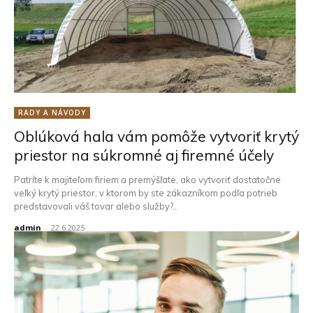
RADY A NÁVODY
Oblúková hala vám pomôže vytvoriť krytý
priestor na súkromné ​​aj firemné účely
Patríte k majiteľom firiem a premýšľate, ako vytvoriť dostatočne
veľký krytý priestor, v ktorom by ste zákazníkom podľa potrieb
predstavovali váš tovar alebo služby?...
admin
-
22.6.2025