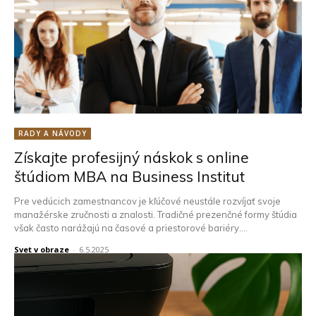
RADY A NÁVODY
Získajte profesijný náskok s online
štúdiom MBA na Business Institut
Pre vedúcich zamestnancov je kľúčové neustále rozvíjať svoje
manažérske zručnosti a znalosti. Tradičné prezenčné formy štúdia
však často narážajú na časové a priestorové bariéry....
Svet v obraze
-
6.5.2025