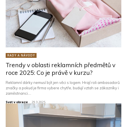
RADY A NÁVODY
Trendy v oblasti reklamních předmětů v
roce 2025: Co je právě v kurzu?
Reklamní dárky nemusí být jen věci s logem. Hrají roli ambasadorů
značky a pokud je firma vybere chytře, budují vztah se zákazníky i
zaměstnanci....
Svet v obraze
-
29.3.2025