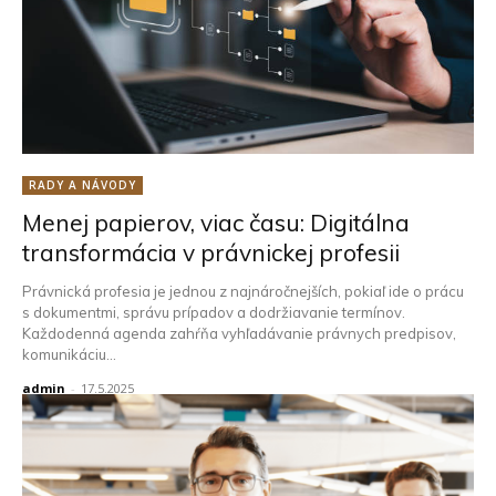
RADY A NÁVODY
Menej papierov, viac času: Digitálna
transformácia v právnickej profesii
Právnická profesia je jednou z najnáročnejších, pokiaľ ide o prácu
s dokumentmi, správu prípadov a dodržiavanie termínov.
Každodenná agenda zahŕňa vyhľadávanie právnych predpisov,
komunikáciu...
admin
-
17.5.2025