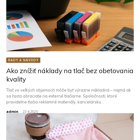
RADY A NÁVODY
Ako znížiť náklady na tlač bez obetovania
kvality
Tlač vo veľkých objemoch môže byť výrazne nákladná – najmä ak
sa často obraciate na externé tlačiarne. Spoločnosti, ktoré
pravidelne tlačia reklamné materiály, kancelársku...
admin
-
23.4.2025