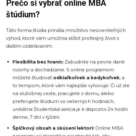
Prečo si vybrať online MBA
štúdium?
Táto forma štúdia prináša množstvo neoceniteľných
výhod, ktoré vám umožnia skĺbiť profesijný život s
ďalším vzdelávaním:
Flexibilita bez hraníc:
Zabudnite na pevne dané
rozvrhy a dochádzanie. S online programom
môžete študovať
odkiaľkoľvek a kedykoľvek
, a
to tempom, ktoré vám najlepšie vyhovuje. Či už ste
na služobnej ceste, pracujete z domu, alebo
preferujete štúdium vo večerných hodinách,
unikátna Študentská sekcia je k dispozícii 24 hodín
denne, 7 dní v týždni.
Špičkový obsah a skúsení lektori:
Online MBA
programy sú starostlivo navrhnuté tak, aby