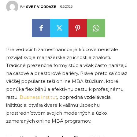
6.5.2025
BY
SVET V OBRAZE
Pre vedúcich zamestnancov je kľúčové neustále
rozvíjať svoje manažérske zručnosti a znalosti.
Tradičné prezenčné formy štúdia však často narážajú
na časové a priestorové bariéry. Práve preto sa čoraz
väčšej popularite teší online MBA štúdium, ktoré
ponúka flexibilnú a efektívnu cestu k profesijnému
rastu.
Business Institut
, popredná vzdelávacia
inštitúcia, otvára dvere k vášmu úspechu
prostredníctvom svojich moderných a úzko
zameraných online MBA programov.