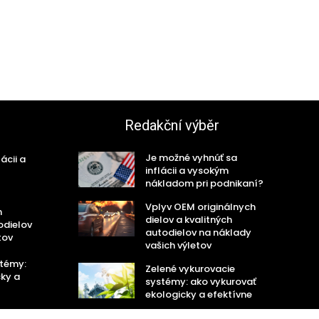
Redakční výběr
Je možné vyhnúť sa
ácii a
inflácii a vysokým
nákladom pri podnikaní?
Vplyv OEM originálnych
h
dielov a kvalitných
odielov
autodielov na náklady
tov
vašich výletov
stémy:
Zelené vykurovacie
cky a
systémy: ako vykurovať
ekologicky a efektívne