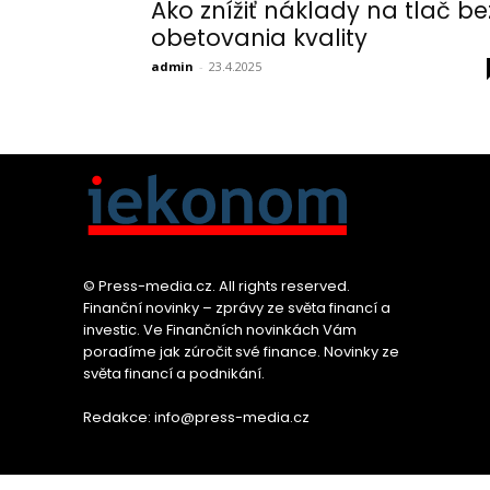
Ako znížiť náklady na tlač be
obetovania kvality
admin
-
23.4.2025
© Press-media.cz. All rights reserved.
Finanční novinky – zprávy ze světa financí a
investic. Ve Finančních novinkách Vám
poradíme jak zúročit své finance. Novinky ze
světa financí a podnikání.
Redakce: info@press-media.cz