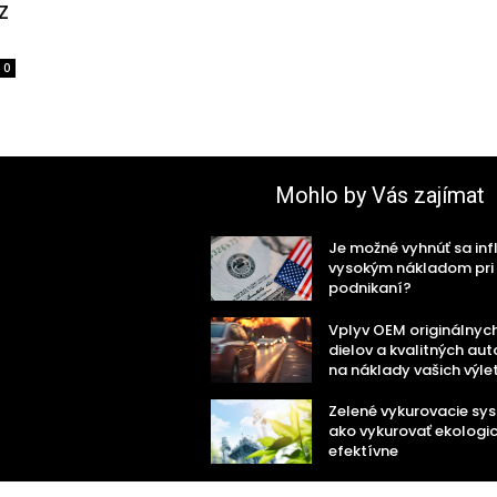
z
0
Mohlo by Vás zajímat
Je možné vyhnúť sa infl
vysokým nákladom pri
podnikaní?
Vplyv OEM originálnyc
dielov a kvalitných aut
na náklady vašich výle
Zelené vykurovacie sy
ako vykurovať ekologi
efektívne