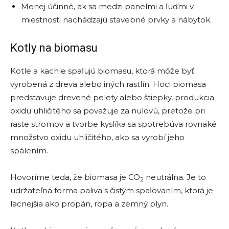
Menej účinné, ak sa medzi panelmi a ľuďmi v
miestnosti nachádzajú stavebné prvky a nábytok.
Kotly na biomasu
Kotle a kachle spaľujú biomasu, ktorá môže byť
vyrobená z dreva alebo iných rastlín. Hoci biomasa
predstavuje drevené pelety alebo štiepky, produkcia
oxidu uhličitého sa považuje za nulovú, pretože pri
raste stromov a tvorbe kyslíka sa spotrebúva rovnaké
množstvo oxidu uhličitého, ako sa vyrobí jeho
spálením.
Hovoríme teda, že biomasa je CO
neutrálna. Je to
2
udržateľná forma paliva s čistým spaľovaním, ktorá je
lacnejšia ako propán, ropa a zemný plyn.