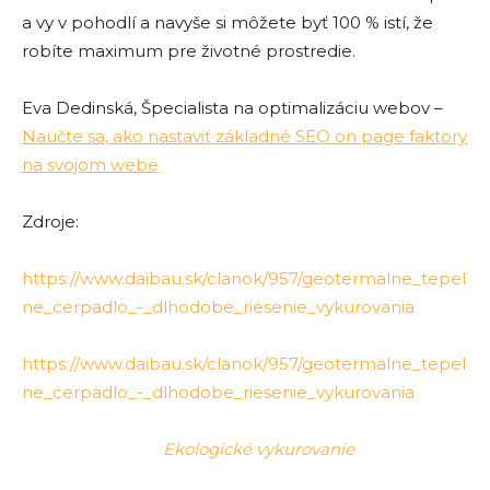
a vy v pohodlí a navyše si môžete byť 100 % istí, že
robíte maximum pre životné prostredie.
Eva Dedinská, Špecialista na optimalizáciu webov –
Naučte sa, ako nastaviť základné SEO on page faktory
na svojom webe
Zdroje:
https://www.daibau.sk/clanok/957/geotermalne_tepel
ne_cerpadlo_-_dlhodobe_riesenie_vykurovania
https://www.daibau.sk/clanok/957/geotermalne_tepel
ne_cerpadlo_-_dlhodobe_riesenie_vykurovania
Ekologické vykurovanie