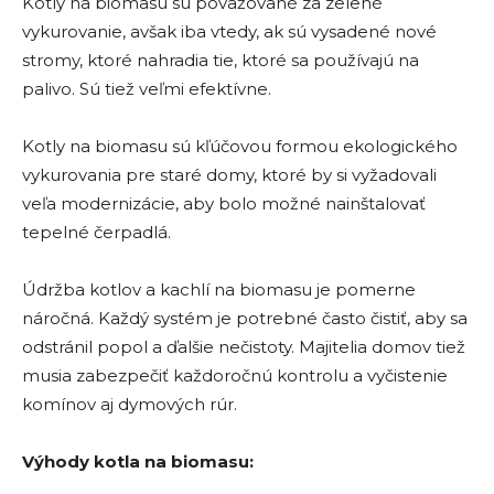
Kotly na biomasu sú považované za zelené
vykurovanie, avšak iba vtedy, ak sú vysadené nové
stromy, ktoré nahradia tie, ktoré sa používajú na
palivo. Sú tiež veľmi efektívne.
Kotly na biomasu sú kľúčovou formou ekologického
vykurovania pre staré domy, ktoré by si vyžadovali
veľa modernizácie, aby bolo možné nainštalovať
tepelné čerpadlá.
Údržba kotlov a kachlí na biomasu je pomerne
náročná. Každý systém je potrebné často čistiť, aby sa
odstránil popol a ďalšie nečistoty. Majitelia domov tiež
musia zabezpečiť každoročnú kontrolu a vyčistenie
komínov aj dymových rúr.
Výhody kotla na biomasu: