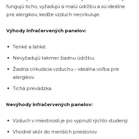
fungujú ticho, vyžadujú si malú údržbu a sú ideálne
pre alergikov, keďže vzduch necirkuluje.
Výhody infračervených panelov:
Tenké a ľahké.
Nevyžadujú takmer žiadnu údržbu.
Žiadna cirkulácia vzduchu – ideálna voľba pre
alergikov.
Tichá prevádzka.
Nevýhody infračervených panelov:
Vzduch v miestnosti je po vypnutí rýchlo studený.
Vhodné skôr do menších priestorov.