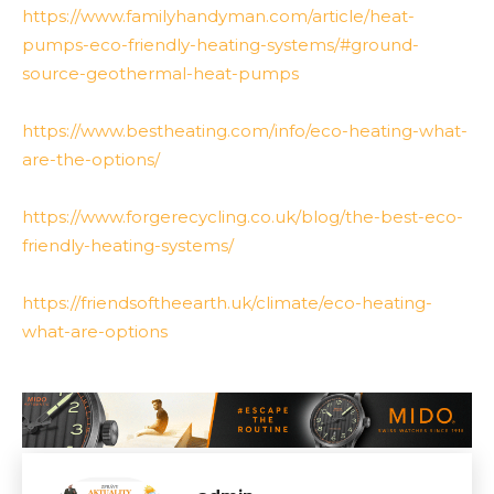
https://www.familyhandyman.com/article/heat-
pumps-eco-friendly-heating-systems/#ground-
source-geothermal-heat-pumps
https://www.bestheating.com/info/eco-heating-what-
are-the-options/
https://www.forgerecycling.co.uk/blog/the-best-eco-
friendly-heating-systems/
https://friendsoftheearth.uk/climate/eco-heating-
what-are-options