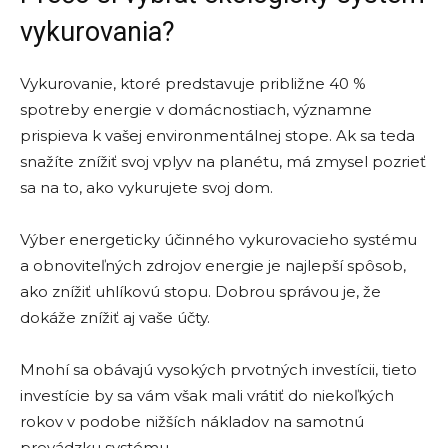
vykurovania?
Vykurovanie, ktoré predstavuje približne 40 %
spotreby energie v domácnostiach, významne
prispieva k vašej environmentálnej stope. Ak sa teda
snažíte znížiť svoj vplyv na planétu, má zmysel pozrieť
sa na to, ako vykurujete svoj dom.
Výber energeticky účinného vykurovacieho systému
a obnoviteľných zdrojov energie je najlepší spôsob,
ako znížiť uhlíkovú stopu. Dobrou správou je, že
dokáže znížiť aj vaše účty.
Mnohí sa obávajú vysokých prvotných investícii, tieto
investície by sa vám však mali vrátiť do niekoľkých
rokov v podobe nižších nákladov na samotnú
prevádzku systému.