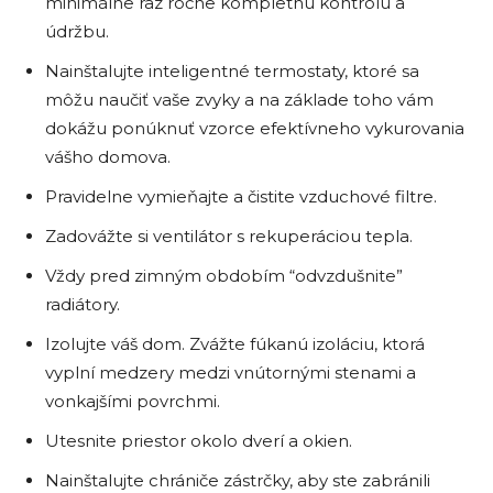
minimálne raz ročne kompletnú kontrolu a
údržbu.
Nainštalujte inteligentné termostaty, ktoré sa
môžu naučiť vaše zvyky a na základe toho vám
dokážu ponúknuť vzorce efektívneho vykurovania
vášho domova.
Pravidelne vymieňajte a čistite vzduchové filtre.
Zadovážte si ventilátor s rekuperáciou tepla.
Vždy pred zimným obdobím “odvzdušnite”
radiátory.
Izolujte váš dom. Zvážte fúkanú izoláciu, ktorá
vyplní medzery medzi vnútornými stenami a
vonkajšími povrchmi.
Utesnite priestor okolo dverí a okien.
Nainštalujte chrániče zástrčky, aby ste zabránili