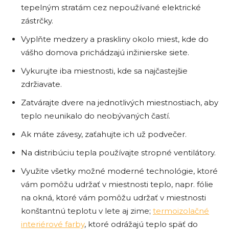
tepelným stratám cez nepoužívané elektrické
zástrčky.
Vyplňte medzery a praskliny okolo miest, kde do
vášho domova prichádzajú inžinierske siete.
Vykurujte iba miestnosti, kde sa najčastejšie
zdržiavate.
Zatvárajte dvere na jednotlivých miestnostiach, aby
teplo neunikalo do neobývaných častí.
Ak máte závesy, zaťahujte ich už podvečer.
Na distribúciu tepla používajte stropné ventilátory.
Využite všetky možné moderné technológie, ktoré
vám pomôžu udržať v miestnosti teplo, napr. fólie
na okná, ktoré vám pomôžu udržať v miestnosti
konštantnú teplotu v lete aj zime;
termoizolačné
interiérové farby
, ktoré odrážajú teplo späť do