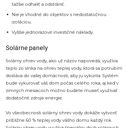
ťažšie odhaliť a odstrániť.
Nie je vhodné do objektov s nedostatočnou
izoláciou.
Vyššie jednorazové investičné náklady.
Solárne panely
Solárny ohrev vody, ako už názov napovedá, využíva
teplo zo slnka na ohrev teplej vody, ktorá sa potrubím
dostáva do vašej domácnosti, aby ju vykúrila. Systém
bude vykurovať váš dom počas celého roka, aj keď v
zimných mesiacoch možno budete musieť využívať
dodatočné zdroje energie.
Vo všeobecnosti solárny ohrev vody dokáže vytvoriť
približne 60 % teplej vody vášho domu každý rok.
Solárny ohrev vody využíva špeciálny druh solárnych