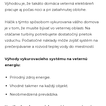
Výhodou je, že takáto domáca veterná elektráreň
pracuje aj počas noci a pri zatiahnutej oblohe.
Háčik s týmto spôsobom vykurovania vášho domova
je v tom, že musíte bývať vo veternej oblasti. Na
otáčanie turbíny potrebujete dostatočný prietok
vzduchu. Počiatočné náklady môže zvýšiť systém na
prečerpávanie a rozvod teplej vody do miestností.
Výhody vykurovacieho systému na veternú
energiu:
Prírodný zdroj energie.
Vhodné takmer na každý objekt.
Neobmedzená prevádzka.