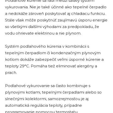
Podlahové kúrenie sa radí medzi sálavý systém
vykurovania. Nie je také účinné ako tepelné čerpadlo
a nedokáže zároveň poskytovať aj chladiacu funkciu.
Stále však môže poskytnúť zaujímavú úsporu energie
so všetkými ďalšími výhodami za predpokladu, že
vodu ohrievate elektrinou a nie plynom.
Systém podlahového kúrenia v kombinácii s
tepelným čerpadlom či kondenzačným plynovým
kotlom dokáže zabezpečiť veľmi úsporné kúrenie a
teploty 29°C. Pomáha tiež eliminovať alergény a
prach.
Podlahové vykurovanie sa často kombinuje s
plynovými kotlami, tepelnými čerpadlami alebo so
slnečnými kolektormi, samozrejmosťou je aj
automatická regulácia teploty, prípadne
programovanie pomocou termostatu.