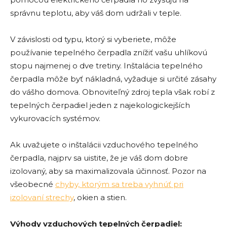
správnu teplotu, aby váš dom udržali v teple.
V závislosti od typu, ktorý si vyberiete, môže
používanie tepelného čerpadla znížiť vašu uhlíkovú
stopu najmenej o dve tretiny. Inštalácia tepelného
čerpadla môže byť nákladná, vyžaduje si určité zásahy
do vášho domova. Obnoviteľný zdroj tepla však robí z
tepelných čerpadiel jeden z najekologickejších
vykurovacích systémov.
Ak uvažujete o inštalácii vzduchového tepelného
čerpadla, najprv sa uistite, že je váš dom dobre
izolovaný, aby sa maximalizovala účinnosť. Pozor na
všeobecné
chyby, ktorým sa treba vyhnúť pri
izolovaní strechy
, okien a stien.
Výhody vzduchových tepelných čerpadiel: