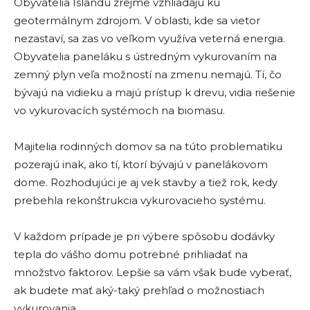
Obyvatelia Islandu zrejme vzhliadajú ku
geotermálnym zdrojom. V oblasti, kde sa vietor
nezastaví, sa zas vo veľkom využíva veterná energia.
Obyvatelia paneláku s ústredným vykurovaním na
zemný plyn veľa možností na zmenu nemajú. Tí, čo
bývajú na vidieku a majú prístup k drevu, vidia riešenie
vo vykurovacích systémoch na biomasu.
Majitelia rodinných domov sa na túto problematiku
pozerajú inak, ako tí, ktorí bývajú v panelákovom
dome. Rozhodujúci je aj vek stavby a tiež rok, kedy
prebehla rekonštrukcia vykurovacieho systému.
V každom prípade je pri výbere spôsobu dodávky
tepla do vášho domu potrebné prihliadať na
množstvo faktorov. Lepšie sa vám však bude vyberať,
ak budete mať aký-taký prehľad o možnostiach
vykurovania.