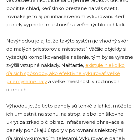
vás zasvieti slnko, cítite sa príjemne teplo. A tak, ako
pocítite chlad, keď slnko prestane na vás svietiť,
rovnaké je to aj pri infračervenom vykurovaní. Keď
panely vypnete, miestnosť sa veľmi rýchlo ochladí.
Nevýhodou je aj to, že takýto systém je vhodný skôr
do malých priestorov a miestností. Väčšie objekty si
vyžadujú komplikovanejšie riešenie, tým by sa výrazne
zvýšili vstupné náklady. Našťastie,
existuje niekoľko
ďalších spôsobov, ako efektívne vykurovať veľké
priemyselné haly
a veľké miestnosti v rodinných
domoch.
Výhodou je, že tieto panely sú tenké a ľahké, môžete
ich umiestniť na stenu, na strop, alebo ich šikovne
ukryť za zrkadlo či obraz. Infračervené ohrievače a
panely ponúkajú úspory v porovnaní s niektorými
ďalšími vykurovacími telesami. Vykurovacie panely