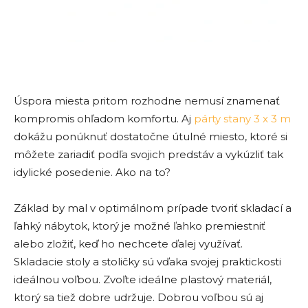
Úspora miesta pritom rozhodne nemusí znamenať
kompromis ohľadom komfortu. Aj
párty stany 3 x 3 m
dokážu ponúknuť dostatočne útulné miesto, ktoré si
môžete zariadiť podľa svojich predstáv a vykúzliť tak
idylické posedenie. Ako na to?
Základ by mal v optimálnom prípade tvoriť skladací a
ľahký nábytok, ktorý je možné ľahko premiestniť
alebo zložiť, keď ho nechcete ďalej využívať.
Skladacie stoly a stoličky sú vďaka svojej praktickosti
ideálnou voľbou. Zvoľte ideálne plastový materiál,
ktorý sa tiež dobre udržuje. Dobrou voľbou sú aj