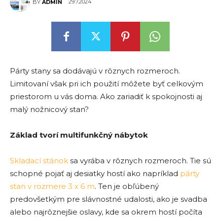
29.7.2024
BY
ADMIN
Párty stany sa dodávajú v rôznych rozmeroch.
Limitovaní však pri ich použití môžete byť celkovým
priestorom u vás doma. Ako zariadiť k spokojnosti aj
malý nožnicový stan?
Základ tvorí multifunkčný nábytok
Skladací stánok
sa vyrába v rôznych rozmeroch. Tie sú
schopné pojať aj desiatky hostí ako napríklad
párty
stan v rozmere 3 x 6 m
. Ten je obľúbený
predovšetkým pre slávnostné udalosti, ako je svadba
alebo najrôznejšie oslavy, kde sa okrem hostí počíta