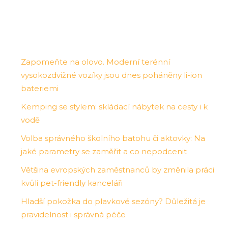
Zapomeňte na olovo. Moderní terénní
vysokozdvižné vozíky jsou dnes poháněny li-ion
bateriemi
Kemping se stylem: skládací nábytek na cesty i k
vodě
Volba správného školního batohu či aktovky: Na
jaké parametry se zaměřit a co nepodcenit
Většina evropských zaměstnanců by změnila práci
kvůli pet-friendly kanceláři
Hladší pokožka do plavkové sezóny? Důležitá je
pravidelnost i správná péče