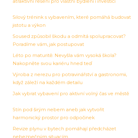
atraktivní řešení pro vlastní bydlení i investici
Silový trénink s vybavením, které pomáhá budovat
jistotu a výkon
Soused způsobil škodu a odmítá spolupracovat?
Poradíme vám, jak postupovat
Léto po maturitě: Nevyšla vám vysoká škola?
Nakopněte svou kariéru hned teď
Výroba z nerezu pro potravinářství a gastronomii,
když záleží na každém detailu
Jak vybrat vybavení pro aktivní volný čas ve městě
Stín pod širým nebem aneb jak vytvořit
harmonický prostor pro odpočinek
Revize plynu v bytech pomáhají předcházet
nebezpečným situacím