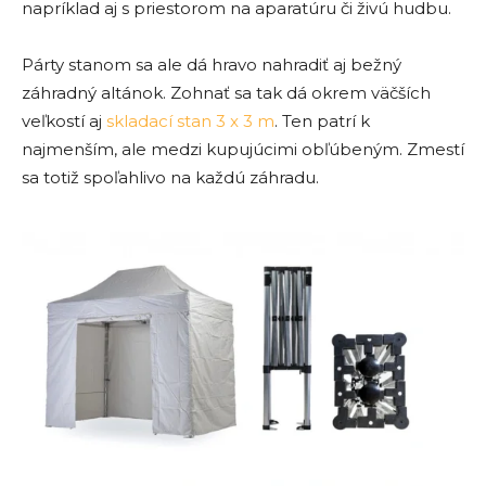
napríklad aj s priestorom na aparatúru či živú hudbu.
Párty stanom sa ale dá hravo nahradiť aj bežný
záhradný altánok. Zohnať sa tak dá okrem väčších
veľkostí aj
skladací stan 3 x 3 m
. Ten patrí k
najmenším, ale medzi kupujúcimi obľúbeným. Zmestí
sa totiž spoľahlivo na každú záhradu.