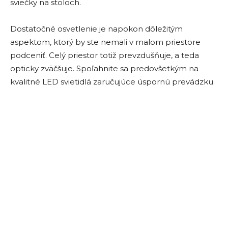
sviečky na stoloch.
Dostatočné osvetlenie je napokon dôležitým
aspektom, ktorý by ste nemali v malom priestore
podceniť. Celý priestor totiž prevzdušňuje, a teda
opticky zväčšuje. Spoľahnite sa predovšetkým na
kvalitné LED svietidlá zaručujúce úspornú prevádzku.