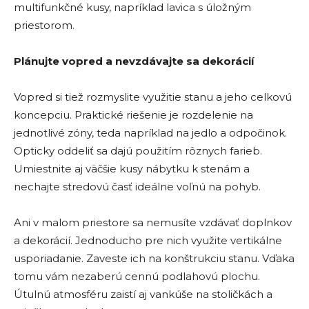
multifunkčné kusy, napríklad lavica s úložným
priestorom.
Plánujte vopred a nevzdávajte sa dekorácií
Vopred si tiež rozmyslite využitie stanu a jeho celkovú
koncepciu. Praktické riešenie je rozdelenie na
jednotlivé zóny, teda napríklad na jedlo a odpočinok.
Opticky oddeliť sa dajú použitím rôznych farieb.
Umiestnite aj väčšie kusy nábytku k stenám a
nechajte stredovú časť ideálne voľnú na pohyb.
Ani v malom priestore sa nemusíte vzdávať doplnkov
a dekorácií. Jednoducho pre nich využite vertikálne
usporiadanie. Zaveste ich na konštrukciu stanu. Vďaka
tomu vám nezaberú cennú podlahovú plochu.
Útulnú atmosféru zaistí aj vankúše na stoličkách a