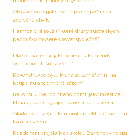
moderním komínovým systémem
Obývací pokoj jako místo pro odpočinek i
společné chvíle
Harmonické soužití: které druhy australských
papoušků můžete chovat společně?
Dlažba na terasu jako umění: Jaké trendy
ovládnou letošní sezónu?
Rekonstrukce bytu Praha se zaměřením na
koupelnu a technické zázemí
Rekonstrukce rodinného domu jako investice,
která výrazně zvyšuje hodnotu nemovitosti
Viladomy U Mlýna: komorní projekt s důrazem na
kvalitu bydlení
Rezidenční projekt Nad skálou Barrandov nabízí