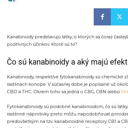
Kanabinoidy predstavujú látky, o ktorých sa čoraz častejš
pozitívnych účinkov. Ktoré sú to?
Čo sú kanabinoidy a aký majú efekt
Kanabinoidy, respektíve fytokanabinoidy sú chemické zl
rastlinách konope. V súčasnej dobe je popísané už oko
CBD a THC. Okrem toho sa jedná o CBG, CBN alebo
H
Fytokanabinoidy sú podobné kanabinoidom, čo sú látky,
rastlinné náprotivky preto môžu napodobňovať prirodz
predovšetkým na tzv. kanabinoidné receptory CB1 a C