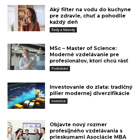
Aký filter na vodu do kuchyne
pre zdravie, chuť a pohodlie
každý deň
Rady a Návody
MSc – Master of Science:
Moderné vzdelávanie pre
profesionálov, ktorí chcú rásť
Podnikání
Investovanie do zlata: tradičný
pilier modernej diverzifikácie
Investice
Objavte nový rozmer
profesijného vzdelávania s
prieskumami Asociácie MBA