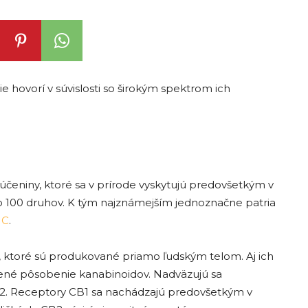
ie hovorí v súvislosti so širokým spektrom ich
účeniny, ktoré sa v prírode vyskytujú predovšetkým v
lo 100 druhov. K tým najznámejším jednoznačne patria
HC
.
 ktoré sú produkované priamo ľudským telom. Aj ich
ené pôsobenie kanabinoidov. Nadväzujú sa
B2. Receptory CB1 sa nachádzajú predovšetkým v