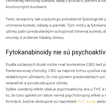
centrálnej nervovej sústave, ďalej v pľúcach, pečeni a 
krvotvornými bunkami.
Tieto receptory tak ovplyvňujú prirodzené fyziologické 
vnímania bolesti, nálady a pamäti. Tým môžu aj fytokana
účinky patrí predovšetkým schopnosť tlmenia bolesti, ď
imunity či zníženie hladiny stresu.
Fytokanabinoidy nie sú psychoaktí
Podľa súčasných štúdií môže mať konkrétne CBD tiež po
Parkinsonovej choroby. CBG sa naproti tomu využíva nap
sedatívnymi účinkami, čo má význam predovšetkým pri 
relaxačné a povzbudzujúce účinky.
Vyššie uvedený efekt však je psychoaktívny iba u THC 
to, že toto spektrum látok nemá psychotropný efekt a 
formách, bežne dostupné sú napríklad
HHC kvety
alebo