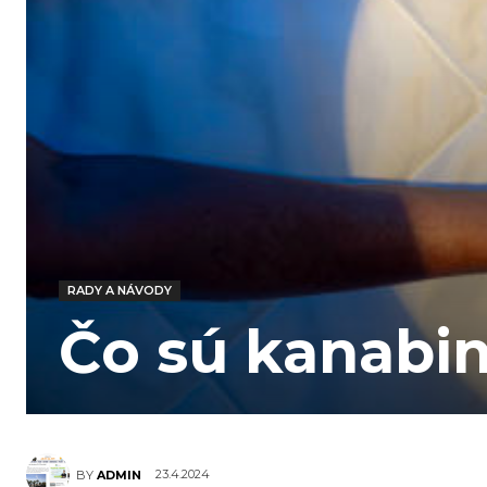
RADY A NÁVODY
Čo sú kanabin
23.4.2024
BY
ADMIN