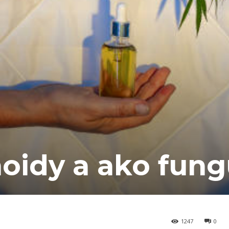
oidy a ako fung
1247
0