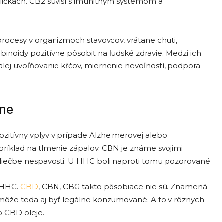
obličkách. CB2 súvisí s imunitným systémom a
procesy v organizmoch stavovcov, vrátane chuti,
binoidy pozitívne pôsobiť na ľudské zdravie. Medzi ich
alej uvoľňovanie kŕčov, miernenie nevoľností, podpora
vne
zitívny vplyv v prípade Alzheimerovej alebo
ríklad na tlmenie zápalov. CBN je známe svojimi
liečbe nespavosti. U HHC boli naproti tomu pozorované
a HHC.
CBD
, CBN, CBG takto pôsobiace nie sú. Znamená
môže teda aj byť legálne konzumované. A to v rôznych
 CBD oleje.