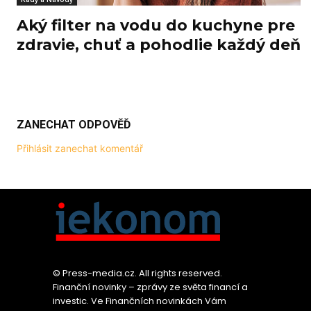
Aký filter na vodu do kuchyne pre
zdravie, chuť a pohodlie každý deň
ZANECHAT ODPOVĚĎ
Přihlásit zanechat komentář
© Press-media.cz. All rights reserved.
Finanční novinky – zprávy ze světa financí a
investic. Ve Finančních novinkách Vám