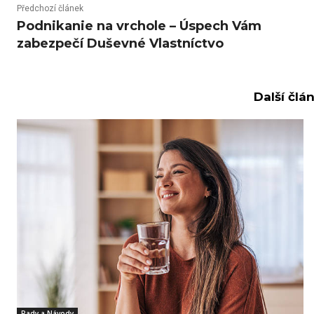
Předchozí článek
Podnikanie na vrchole – Úspech Vám
zabezpečí Duševné Vlastníctvo
Další člá
Rady a Návody