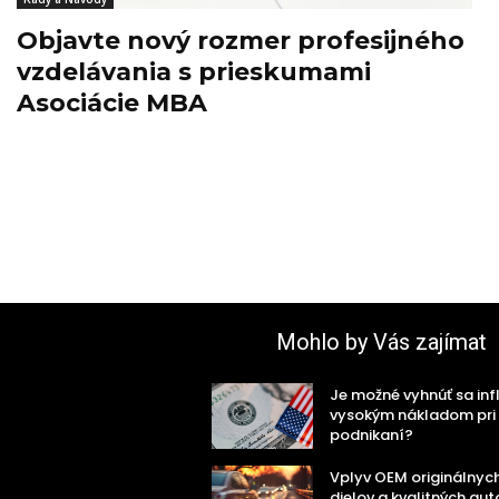
Objavte nový rozmer profesijného
vzdelávania s prieskumami
Asociácie MBA
Mohlo by Vás zajímat
Je možné vyhnúť sa infl
vysokým nákladom pri
podnikaní?
Vplyv OEM originálnyc
dielov a kvalitných aut