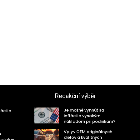
Redakční výběr
Je možné vyhnúť sa
ácii a
inflácii a vysokým
nákladom pri podnikaní?
Vplyv OEM originálnych
h
dielov a kvalitných
odielov