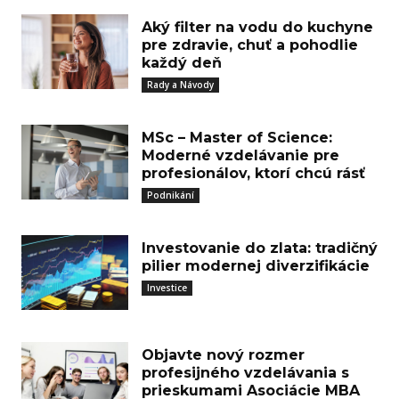
Aký filter na vodu do kuchyne
pre zdravie, chuť a pohodlie
každý deň
Rady a Návody
MSc – Master of Science:
Moderné vzdelávanie pre
profesionálov, ktorí chcú rásť
Podnikání
Investovanie do zlata: tradičný
pilier modernej diverzifikácie
Investice
Objavte nový rozmer
profesijného vzdelávania s
prieskumami Asociácie MBA