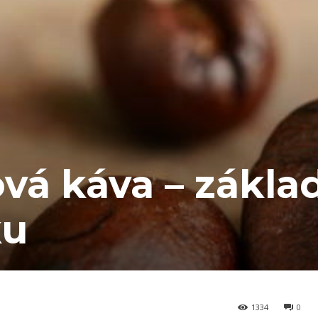
ová káva – zákla
ku
1334
0