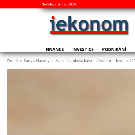
Neděle, 9 srpna, 2026
FINANCE
INVESTICE
PODNIKÁNÍ
Domů
Rady a Návody
Kvalitná zrnková káva – základ pre dokonalú š