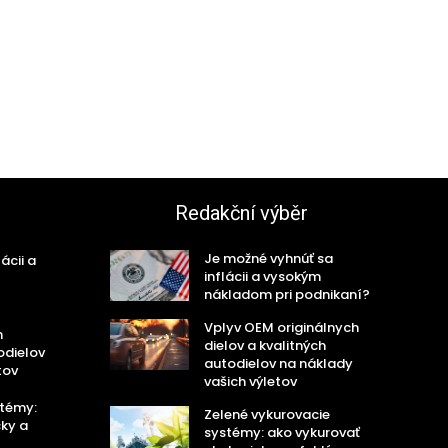
Redakční výběr
Je možné vyhnúť sa
ácii a
inflácii a vysokým
nákladom pri podnikaní?
Vplyv OEM originálnych
h
dielov a kvalitných
odielov
autodielov na náklady
tov
vašich výletov
stémy:
Zelené vykurovacie
cky a
systémy: ako vykurovať