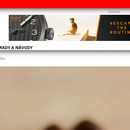
- Reklama -
RADY A NÁVODY
álku