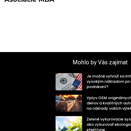
Mohlo by Vás zajímat
Je možné vyhnúť sa infl
vysokým nákladom pri
podnikaní?
Vplyv OEM originálnyc
dielov a kvalitných aut
na náklady vašich výle
Zelené vykurovacie sy
ako vykurovať ekologi
efektívne