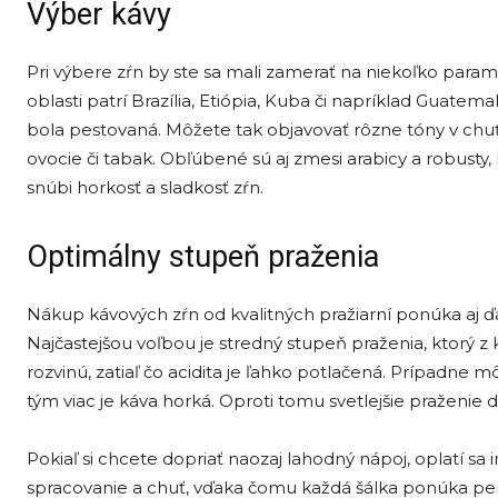
Výber kávy
Pri výbere zŕn by ste sa mali zamerať na niekoľko para
oblasti patrí Brazília, Etiópia, Kuba či napríklad Guatem
bola pestovaná. Môžete tak objavovať rôzne tóny v chuťo
ovocie či tabak. Obľúbené sú aj zmesi arabicy a robusty,
snúbi horkosť a sladkosť zŕn.
Optimálny stupeň praženia
Nákup kávových zŕn od kvalitných pražiarní ponúka aj ďa
Najčastejšou voľbou je stredný stupeň praženia, ktorý z
rozvinú, zatiaľ čo acidita je ľahko potlačená. Prípadne m
tým viac je káva horká. Oproti tomu svetlejšie praženie dá
Pokiaľ si chcete dopriať naozaj lahodný nápoj, oplatí sa 
spracovanie a chuť, vďaka čomu každá šálka ponúka per