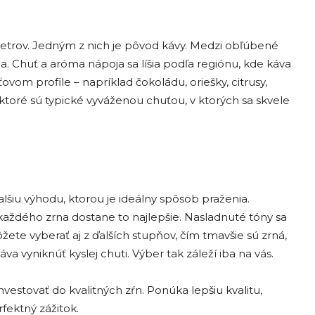
metrov. Jedným z nich je pôvod kávy. Medzi obľúbené
ala. Chuť a aróma nápoja sa líšia podľa regiónu, kde káva
vom profile – napríklad čokoládu, oriešky, citrusy,
 ktoré sú typické vyváženou chuťou, v ktorých sa skvele
lšiu výhodu, ktorou je ideálny spôsob praženia.
 každého zrna dostane to najlepšie. Nasladnuté tóny sa
ôžete vyberať aj z ďalších stupňov, čím tmavšie sú zrná,
va vyniknúť kyslej chuti. Výber tak záleží iba na vás.
investovať do kvalitných zŕn. Ponúka lepšiu kvalitu,
fektný zážitok.