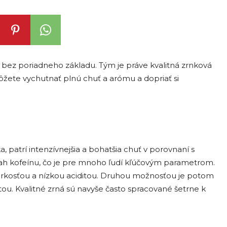
a bez poriadneho základu. Tým je práve kvalitná zrnková
žete vychutnať plnú chuť a arómu a dopriať si
 patrí intenzívnejšia a bohatšia chuť v porovnaní s
sah kofeínu, čo je pre mnoho ľudí kľúčovým parametrom.
 horkosťou a nízkou aciditou. Druhou možnosťou je potom
itou. Kvalitné zrná sú navyše často spracované šetrne k