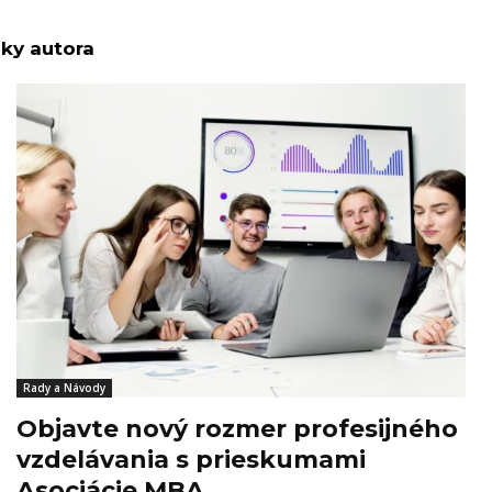
nky autora
Rady a Návody
Objavte nový rozmer profesijného
vzdelávania s prieskumami
Asociácie MBA