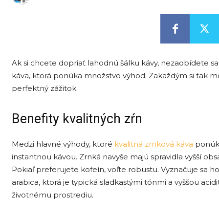
Ak si chcete dopriať lahodnú šálku kávy, nezaobídete s
káva, ktorá ponúka množstvo výhod. Zakaždým si tak mô
perfektný zážitok.
Benefity kvalitných zŕn
Medzi hlavné výhody, ktoré
kvalitná zrnková káva
ponúka,
instantnou kávou. Zrnká navyše majú spravidla vyšší ob
Pokiaľ preferujete kofeín, voľte robustu. Vyznačuje sa
arabica, ktorá je typická sladkastými tónmi a vyššou acid
životnému prostrediu.