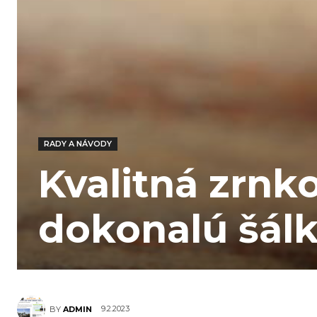
RADY A NÁVODY
Kvalitná zrnk
dokonalú šál
9.2.2023
BY
ADMIN