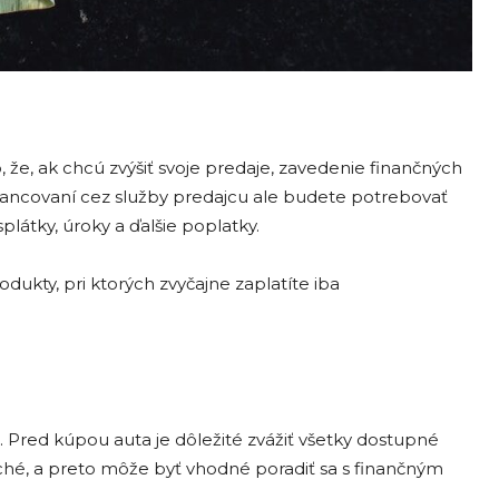
e, ak chcú zvýšiť svoje predaje, zavedenie finančných
inancovaní cez služby predajcu ale budete potrebovať
splátky, úroky a ďalšie poplatky.
dukty, pri ktorých zvyčajne zaplatíte iba
 Pred kúpou auta je dôležité zvážiť všetky dostupné
ché, a preto môže byť vhodné poradiť sa s finančným