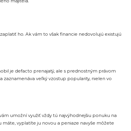
ho majitela.
aplatiť ho. Ak vám to však financie nedovolujú existujú
obil je defacto prenajatý, ale s prednostným právom
 zaznamenáva veľký vzostup popularity, nielen vo
vám umožní využiť vždy tú najvýhodnejšiu ponuku na
 máte, vyplatíte ju novou a peniaze navyše môžete