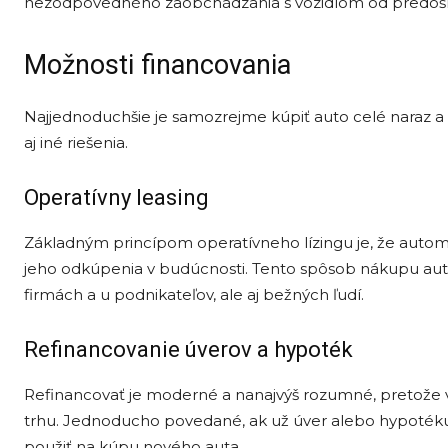
nezodpovedného zaobchádzania s vozidlom od predošlé
Možnosti financovania
Najjednoduchšie je samozrejme kúpiť auto celé naraz a z
aj iné riešenia.
Operatívny leasing
Základným princípom operatívneho lízingu je, že autom
jeho odkúpenia v budúcnosti. Tento spôsob nákupu auta
firmách a u podnikateľov, ale aj bežných ľudí.
Refinancovanie úverov a hypoték
Refinancovať je moderné a nanajvýš rozumné, pretože 
trhu. Jednoducho povedané, ak už úver alebo hypotéku
použiť na kúpu nového auta.