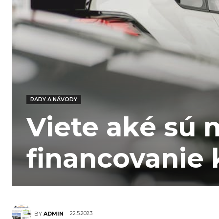
RADY A NÁVODY
Viete aké sú 
financovanie
22.5.2023
BY
ADMIN