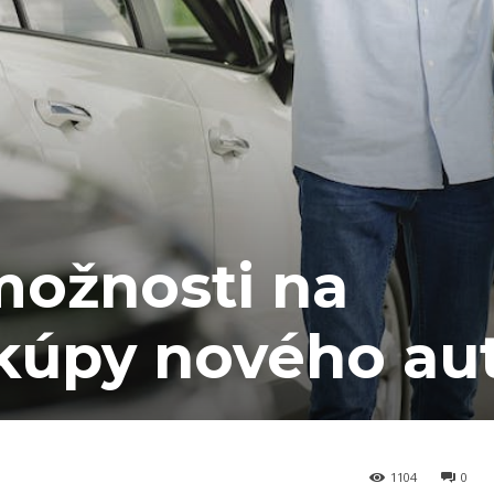
možnosti na
 kúpy nového au
1104
0