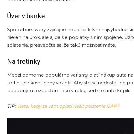
Úver v banke
Spotrebné úvery zvyčajne nepatria k tým najvýhodnejším 
nielen na úrok, ale aj ďalšie poplatky s ním spojené.
splatenia, presvedčte sa, že takú možnosť máte.
Na tretinky
Medzi pomerne populárne varianty platí nákup auta na tr
tretinu celkovej ceny vozidla. Aby ste sa nedostali do p
podobným rozpočtom, ako v roku, keď ste auto kúpili.
TIP:
Viete, kedy sa vám oplatí riešiť poistenie GAP?