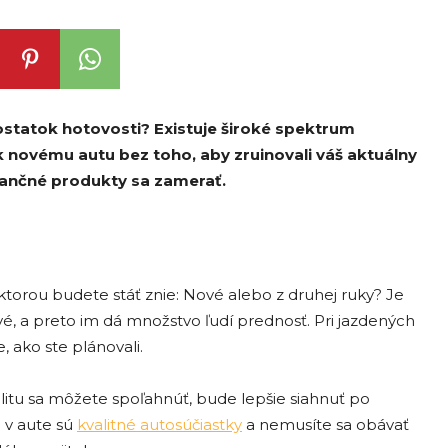
statok hotovosti? Existuje široké spektrum
 novému autu bez toho, aby zruinovali váš aktuálny
inančné produkty sa zamerať.
torou budete stáť znie: Nové alebo z druhej ruky? Je
vé, a preto im dá množstvo ľudí prednosť. Pri jazdených
, ako ste plánovali.
litu sa môžete spoľahnúť, bude lepšie siahnuť po
 v aute sú
kvalitné autosúčiastky
a nemusíte sa obávať