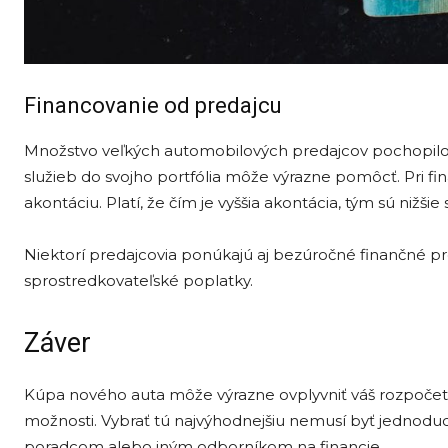
Financovanie od predajcu
Množstvo veľkých automobilových predajcov pochopilo, ž
služieb do svojho portfólia môže výrazne pomôcť. Pri f
akontáciu. Platí, že čím je vyššia akontácia, tým sú nižšie 
Niektorí predajcovia ponúkajú aj bezúročné finančné pro
sprostredkovateľské poplatky.
Záver
Kúpa nového auta môže výrazne ovplyvniť váš rozpočet.
možnosti. Vybrať tú najvýhodnejšiu nemusí byť jednodu
poradcom alebo iným odborníkom na financie.