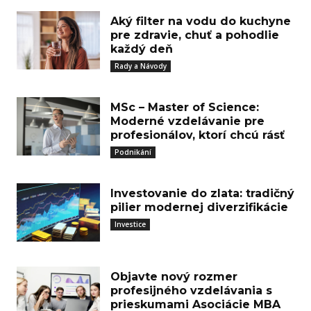
Aký filter na vodu do kuchyne
pre zdravie, chuť a pohodlie
každý deň
Rady a Návody
MSc – Master of Science:
Moderné vzdelávanie pre
profesionálov, ktorí chcú rásť
Podnikání
Investovanie do zlata: tradičný
pilier modernej diverzifikácie
Investice
Objavte nový rozmer
profesijného vzdelávania s
prieskumami Asociácie MBA