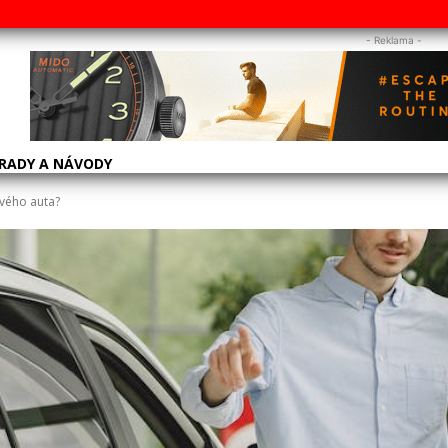
- Reklama -
RADY A NÁVODY
ového auta?