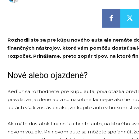
Rozhodli ste sa pre kúpu nového auta ale nemáte do
finančných nástrojov, ktoré vám pomôžu dostať sa k
rozpočet. Prinášame, preto zopár tipov, na ktoré f
Nové alebo ojazdené?
Keď už sa rozhodnete pre kúpu auta, prvá otázka pred k
pravda, že jazdené autá sú násobne lacnejšie ako tie no
autách však zostáva riziko, že kúpite auto v horšom stave
Ak máte dostatok financií a chcete auto, na ktorého kva
novom vozidle. Pri novom aute sa môžete spoľahnúť, že