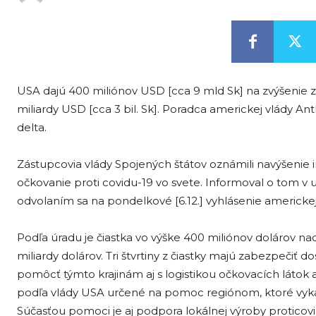
USA dajú 400 miliónov USD [cca 9 mld Sk] na zvýšenie za
miliardy USD [cca 3 bil. Sk]. Poradca americkej vlády Ant
delta.
Zástupcovia vlády Spojených štátov oznámili navýšenie i
očkovanie proti covidu-19 vo svete. Informoval o tom v 
odvolaním sa na pondelkové [6.12.] vyhlásenie americk
Podľa úradu je čiastka vo výške 400 miliónov dolárov na
miliardy dolárov. Tri štvrtiny z čiastky majú zabezpečiť
pomôcť týmto krajinám aj s logistikou očkovacích lát
podľa vlády USA určené na pomoc regiónom, ktoré vyka
Súčasťou pomoci je aj podpora lokálnej výroby proticov