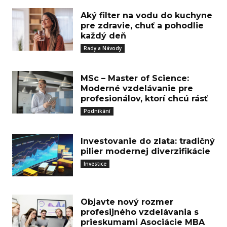
Aký filter na vodu do kuchyne
pre zdravie, chuť a pohodlie
každý deň
Rady a Návody
MSc – Master of Science:
Moderné vzdelávanie pre
profesionálov, ktorí chcú rásť
Podnikání
Investovanie do zlata: tradičný
pilier modernej diverzifikácie
Investice
Objavte nový rozmer
profesijného vzdelávania s
prieskumami Asociácie MBA