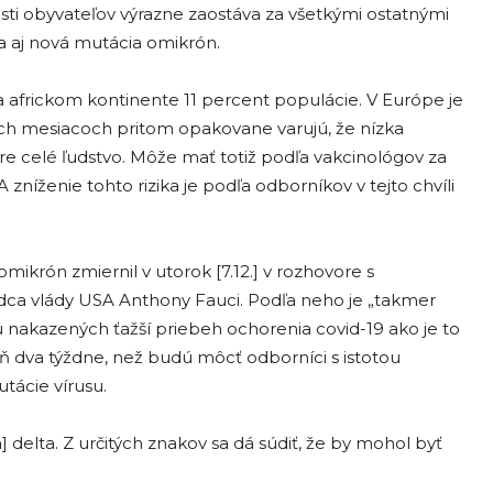
osti obyvateľov výrazne zaostáva za všetkými ostatnými
za aj nová mutácia omikrón.
a africkom kontinente 11 percent populácie. V Európe je
ných mesiacoch pritom opakovane varujú, že nízka
pre celé ľudstvo. Môže mať totiž podľa vakcinológov za
zníženie tohto rizika je podľa odborníkov v tejto chvíli
omikrón zmiernil v utorok [7.12.] v rozhovore s
ca vlády USA Anthony Fauci. Podľa neho je „takmer
 nakazených ťažší priebeh ochorenia covid-19 ako je to
poň dva týždne, než budú môcť odborníci s istotou
tácie vírusu.
a] delta. Z určitých znakov sa dá súdiť, že by mohol byť