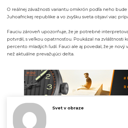
O reálnej závažnosti variantu omikrón podľa neho bude
Juhoafrickej republike a vo zvyšku sveta objaví viac príp
Fauciu zároveň upozorňuje, že je potrebné interpretova
potvrdil, s veľkou opatrnosťou. Poukázal na zvláštnosti kr
percento mladých ľudí. Fauci ale aj povedal, že je nový
než aktuálne prevažujúci delta.
Svet v obraze