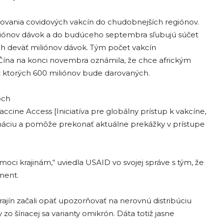
 darovania covidových vakcín do chudobnejších regiónov.
liónov dávok a do budúceho septembra sľubujú súčet
lších deväť miliónov dávok. Tým počet vakcín
 Čína na konci novembra oznámila, že chce africkým
z ktorých 600 miliónov bude darovaných.
och
accine Access [Iniciatíva pre globálny prístup k vakcíne,
náciu a pomôže prekonať aktuálne prekážky v prístupe
omoci krajinám,“ uviedla USAID vo svojej správe s tým, že
inent.
krajín začali opäť upozorňovať na nerovnú distribúciu
zo šíriacej sa varianty omikrón. Dáta totiž jasne