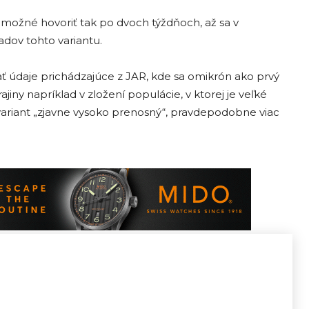
 možné hovoriť tak po dvoch týždňoch, až sa v
adov tohto variantu.
ť údaje prichádzajúce z JAR, kde sa omikrón ako prvý
ajiny napríklad v zložení populácie, v ktorej je veľké
 variant „zjavne vysoko prenosný“, pravdepodobne viac