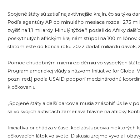
Spojené štáty sú zatiaľ najaktívnejšie krajín, čo sa týka
Podľa agentúry AP do minulého mesiaca rozdali 275 mi
zvýšiť na 1,1 miliardy. Minulý týždeň poslali do Afriky ďa
poskytnutých africkým krajinám stúpol na 100 miliónov.
štátom ešte do konca roku 2022 dodať miliardu dávok, 
Pomoc chudobným mierni epidémiu vo vyspelých štát
Program americkej vlády s názvom Initiative for Global V
pozn. red.] podľa USAID podporí medzinárodnú koordi
k očkovaniu.
„Spojené štáty a ďalší darcovia musia znásobiť úsilie v p
sa vo svojich aktivitách zameriava hlavne na africký kont
Iniciatíva prichádza v čase, keď zástupcovia niektorých 
očkovacích látok vo svete. Diskusia zrejme vyvolali obavy 