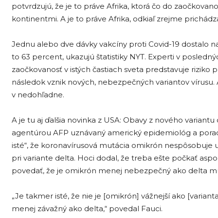
potvrdzujú, že je to práve Afrika, ktorá čo do zaočkovan
kontinentmi. A je to práve Afrika, odkiaľ zrejme prichád
Jednu alebo dve dávky vakcíny proti Covid-19 dostalo n
to 63 percent, ukazujú štatistiky NYT. Experti v posled
zaočkovanosť v istých častiach sveta predstavuje riziko 
následok vznik nových, nebezpečných variantov vírusu. A 
v nedohľadne.
A je tu aj ďalšia novinka z USA: Obavy z nového variantu 
agentúrou AFP uznávaný americký epidemiológ a porad
isté“, že koronavírusová mutácia omikrón nespôsobuje u
pri variante delta. Hoci dodal, že treba ešte počkať as
povedať, že je omikrón menej nebezpečný ako delta mu
„Je takmer isté, že nie je [omikrón] vážnejší ako [variant
menej závažný ako delta,“ povedal Fauci.