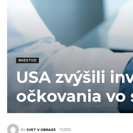
INVESTICE
USA zvýšili in
očkovania vo 
1.5.2022
BY
SVET V OBRAZE