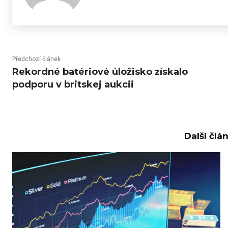
Předchozí článek
Rekordné batériové úložisko získalo
podporu v britskej aukcii
Další člá