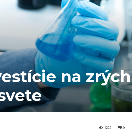
vestície na zrých
svete
1227
0