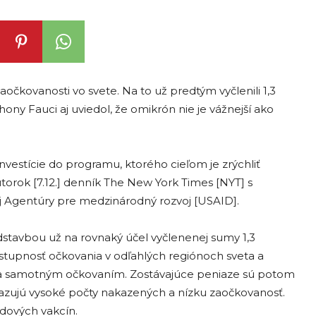
očkovanosti vo svete. Na to už predtým vyčlenili 1,3
hony Fauci aj uviedol, že omikrón nie je vážnejší ako
nvestície do programu, ktorého cieľom je zrýchliť
utorok [7.12.] denník The New York Times [NYT] s
ej Agentúry pre medzinárodný rozvoj [USAID].
dstavbou už na rovnaký účel vyčlenenej sumy 1,3
 dostupnosť očkovania v odľahlých regiónoch sveta a
ok a samotným očkovaním. Zostávajúce peniaze sú potom
zujú vysoké počty nakazených a nízku zaočkovanosť.
idových vakcín.