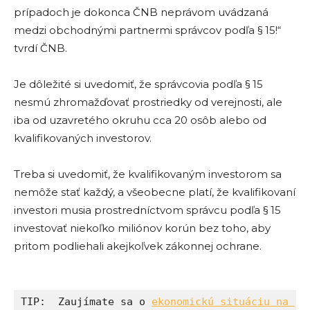
prípadoch je dokonca ČNB neprávom uvádzaná
medzi obchodnými partnermi správcov podľa § 15!“
tvrdí ČNB.
Je dôležité si uvedomiť, že správcovia podľa § 15
nesmú zhromažďovať prostriedky od verejnosti, ale
iba od uzavretého okruhu cca 20 osôb alebo od
kvalifikovaných investorov.
Treba si uvedomiť, že kvalifikovaným investorom sa
nemôže stať každý, a všeobecne platí, že kvalifikovaní
investori musia prostredníctvom správcu podľa § 15
investovať niekoľko miliónov korún bez toho, aby
pritom podliehali akejkoľvek zákonnej ochrane.
TIP:  Zaujímate sa o 
ekonomickú situáciu na 