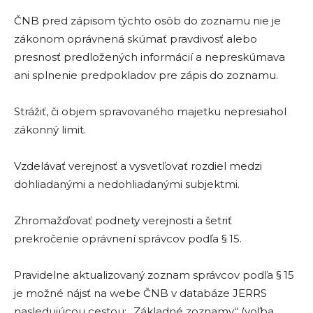
ČNB pred zápisom týchto osôb do zoznamu nie je
zákonom oprávnená skúmať pravdivosť alebo
presnosť predložených informácií a nepreskúmava
ani splnenie predpokladov pre zápis do zoznamu.
Strážiť, či objem spravovaného majetku nepresiahol
zákonný limit.
Vzdelávať verejnosť a vysvetľovať rozdiel medzi
dohliadanými a nedohliadanými subjektmi.
Zhromažďovať podnety verejnosti a šetriť
prekročenie oprávnení správcov podľa § 15.
Pravidelne aktualizovaný zoznam správcov podľa § 15
je možné nájsť na webe ČNB v databáze JERRS
nasledujúcou cestou: „Základné zoznamy“ (voľba