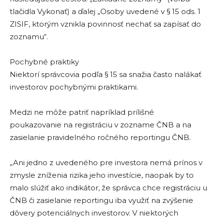
tlačidla Vykonať) a ďalej „Osoby uvedené v § 15 ods. 1
ZISIF, ktorým vznikla povinnosť nechať sa zapísať do
zoznamu“.
Pochybné praktiky
Niektorí správcovia podľa § 15 sa snažia často nalákať
investorov pochybnými praktikami.
Medzi ne môže patriť napríklad prílišné
poukazovanie na registráciu v zozname ČNB a na
zasielanie pravidelného ročného reportingu ČNB.
„Ani jedno z uvedeného pre investora nemá prínos v
zmysle zníženia rizika jeho investície, naopak by to
malo slúžiť ako indikátor, že správca chce registráciu u
ČNB či zasielanie reportingu iba využiť na zvýšenie
dôvery potenciálnych investorov. V niektorých