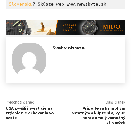
Slovensku
? Skúste web www.newsbyte.sk 
Svet v obraze
Předchozí článek
Další článek
USA zvýšili investície na
Pripojte sa k mnohým
zrýchlenie očkovania vo
ostatným a kúpte si aj vy už
svete
teraz umelý vianočný
stromček