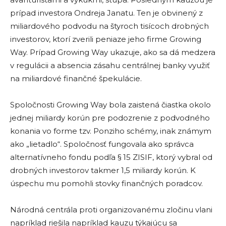
prípad investora Ondreja Janatu. Ten je obvinený z
miliardového podvodu na štyroch tisícoch drobných
investorov, ktorí zverili peniaze jeho firme Growing
Way. Prípad Growing Way ukazuje, ako sa dá medzera
v regulácii a absencia zásahu centrálnej banky využiť
na miliardové finančné špekulácie.
Spoločnosti Growing Way bola zaistená čiastka okolo
jednej miliardy korún pre podozrenie z podvodného
konania vo forme tzv. Ponziho schémy, inak známym
ako „lietadlo“. Spoločnosť fungovala ako správca
alternatívneho fondu podľa § 15 ZISIF, ktorý vybral od
drobných investorov takmer 1,5 miliardy korún. K
úspechu mu pomohli stovky finančných poradcov.
Národná centrála proti organizovanému zločinu vlani
napríklad riešila napríklad kauzu týkajúcu sa