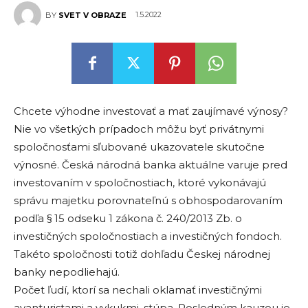
1.5.2022
BY
SVET V OBRAZE
Chcete výhodne investovať a mať zaujímavé výnosy?
Nie vo všetkých prípadoch môžu byť privátnymi
spoločnosťami sľubované ukazovatele skutočne
výnosné. Česká národná banka aktuálne varuje pred
investovaním v spoločnostiach, ktoré vykonávajú
správu majetku porovnateľnú s obhospodarovaním
podľa § 15 odseku 1 zákona č. 240/2013 Zb. o
investičných spoločnostiach a investičných fondoch.
Takéto spoločnosti totiž dohľadu Českej národnej
banky nepodliehajú.
Počet ľudí, ktorí sa nechali oklamať investičnými
avanturistami a vykukmi, stúpa. Posledným kauzou je