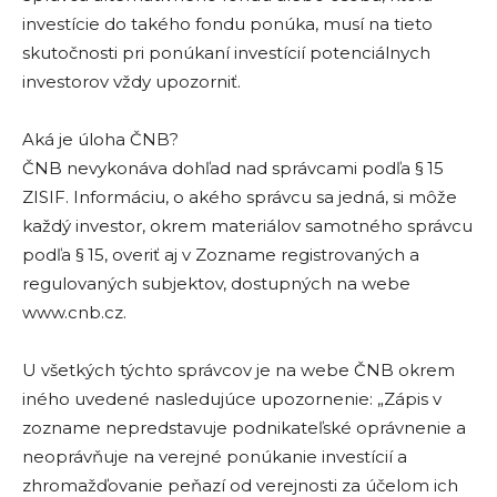
investície do takého fondu ponúka, musí na tieto
skutočnosti pri ponúkaní investícií potenciálnych
investorov vždy upozorniť.
Aká je úloha ČNB?
ČNB nevykonáva dohľad nad správcami podľa § 15
ZISIF. Informáciu, o akého správcu sa jedná, si môže
každý investor, okrem materiálov samotného správcu
podľa § 15, overiť aj v Zozname registrovaných a
regulovaných subjektov, dostupných na webe
www.cnb.cz.
U všetkých týchto správcov je na webe ČNB okrem
iného uvedené nasledujúce upozornenie: „Zápis v
zozname nepredstavuje podnikateľské oprávnenie a
neoprávňuje na verejné ponúkanie investícií a
zhromažďovanie peňazí od verejnosti za účelom ich