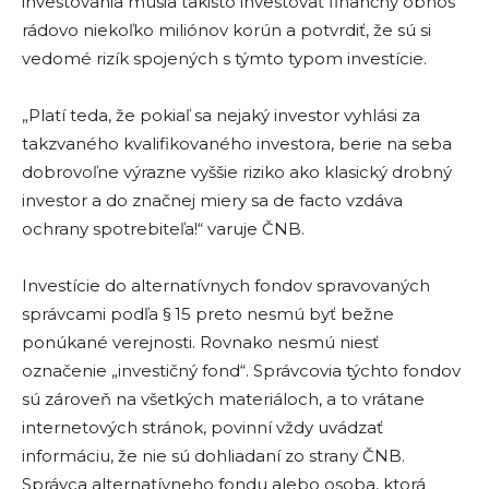
investovania musia takisto investovať finančný obnos
rádovo niekoľko miliónov korún a potvrdiť, že sú si
vedomé rizík spojených s týmto typom investície.
„Platí teda, že pokiaľ sa nejaký investor vyhlási za
takzvaného kvalifikovaného investora, berie na seba
dobrovoľne výrazne vyššie riziko ako klasický drobný
investor a do značnej miery sa de facto vzdáva
ochrany spotrebiteľa!“ varuje ČNB.
Investície do alternatívnych fondov spravovaných
správcami podľa § 15 preto nesmú byť bežne
ponúkané verejnosti. Rovnako nesmú niesť
označenie „investičný fond“. Správcovia týchto fondov
sú zároveň na všetkých materiáloch, a to vrátane
internetových stránok, povinní vždy uvádzať
informáciu, že nie sú dohliadaní zo strany ČNB.
Správca alternatívneho fondu alebo osoba, ktorá