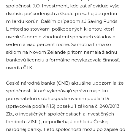
spoločnosti J.O. Investment, kde zatiaľ eviduje vyše
dvetisíc poškodených a škodu presahujúcu jednu
miliardu korún. Ďalším prípadom sú Saving Funds
Limited so stovkami poškodených klientov, ktorí
uverili sľubom o zhodnotení sporiacich vkladov o
sedem a viac percent ročne. Samotná firma so
sídlom na Novom Zélande pritom nemala žiadnu
bankovú licenciu a formálne nevykazovala činnosť,
uviedla ČTK.
Česká národná banka (ČNB) aktuálne upozornila, že
spoločnosti, ktoré vykonávajú správu majetku
porovnateľnú s obhospodarovaním podľa § 15
(správcovia podľa § 15) odseku 1 zákona č. 240/2013
Zb., o investičných spoločnostiach a investičných
fondoch (ZISIF), nepodliehajú dohľadu Českej
národnej banky. Tieto spoločnosti môžu po zápise do