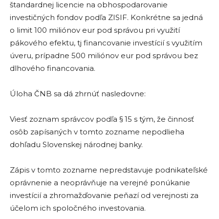
štandardnej licencie na obhospodarovanie
investičných fondov podľa ZISIF. Konkrétne sa jedná
o limit 100 miliónov eur pod správou pri využití
pákového efektu, tj financovanie investícií s využitím
úveru, prípadne 500 miliónov eur pod správou bez
dlhového financovania.
Úloha ČNB sa dá zhrnúť nasledovne:
Viesť zoznam správcov podľa § 15 s tým, že činnosť
osôb zapísaných v tomto zozname nepodlieha
dohľadu Slovenskej národnej banky.
Zápis v tomto zozname nepredstavuje podnikateľské
oprávnenie a neoprávňuje na verejné ponúkanie
investícií a zhromažďovanie peňazí od verejnosti za
účelom ich spoločného investovania.