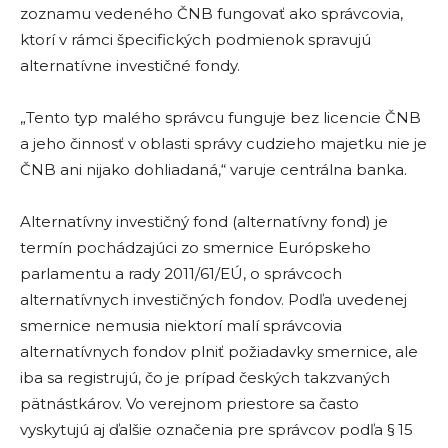
zoznamu vedeného ČNB fungovať ako správcovia,
ktorí v rámci špecifických podmienok spravujú
alternatívne investičné fondy.
„Tento typ malého správcu funguje bez licencie ČNB
a jeho činnosť v oblasti správy cudzieho majetku nie je
ČNB ani nijako dohliadaná,“ varuje centrálna banka.
Alternatívny investičný fond (alternatívny fond) je
termín pochádzajúci zo smernice Európskeho
parlamentu a rady 2011/61/EÚ, o správcoch
alternatívnych investičných fondov. Podľa uvedenej
smernice nemusia niektorí malí správcovia
alternatívnych fondov plniť požiadavky smernice, ale
iba sa registrujú, čo je prípad českých takzvaných
pätnástkárov. Vo verejnom priestore sa často
vyskytujú aj ďalšie označenia pre správcov podľa § 15