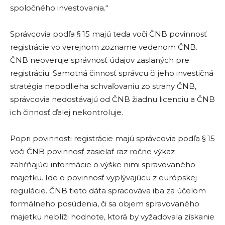
spoločného investovania.“
Správcovia podľa § 15 majú teda voči ČNB povinnosť
registrácie vo verejnom zozname vedenom ČNB.
ČNB neoveruje správnosť údajov zaslaných pre
registráciu. Samotná činnosť správcu či jeho investičná
stratégia nepodlieha schvaľovaniu zo strany ČNB,
správcovia nedostávajú od ČNB žiadnu licenciu a ČNB
ich činnosť ďalej nekontroluje.
Popri povinnosti registrácie majú správcovia podľa § 15
voči ČNB povinnosť zasielať raz ročne výkaz
zahŕňajúci informácie o výške nimi spravovaného
majetku. Ide o povinnosť vyplývajúcu z európskej
regulácie. ČNB tieto dáta spracováva iba za účelom
formálneho posúdenia, či sa objem spravovaného
majetku neblíži hodnote, ktorá by vyžadovala získanie