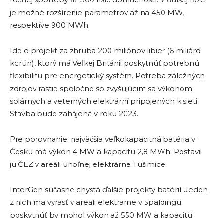
je možné rozšírenie parametrov až na 450 MW,
respektíve 900 MWh.
Ide o projekt za zhruba 200 miliónov libier (6 miliárd
korún), ktorý má Veľkej Británii poskytnúť potrebnú
flexibilitu pre energetický systém. Potreba záložných
zdrojov rastie spoločne so zvyšujúcim sa výkonom
solárnych a veterných elektrární pripojených k sieti.
Stavba bude zahájená v roku 2023.
Pre porovnanie: najväčšia veľkokapacitná batéria v
Česku má výkon 4 MW a kapacitu 2,8 MWh. Postavil
ju ČEZ v areáli uhoľnej elektrárne Tušimice.
InterGen súčasne chystá ďalšie projekty batérií. Jeden
z nich má vyrásť v areáli elektrárne v Spaldingu,
poskytnúť by mohol výkon až 550 MW a kapacitu