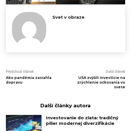
Svet v obraze
Předchozí článek
Další článek
Ako pandémia zasiahla
USA zvýšili investície na
dopravu
zrýchlenie očkovania vo
svete
Další články autora
Investovanie do zlata: tradičný
pilier modernej diverzifikácie