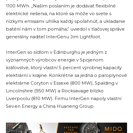
1100 MWh. „Naším poslaním je dodávať flexibilné
elektrické riešenia, na ktoré sa môže vo svete s
nízkymi emisiami uhlíka každý spoľahnúť, a ukladanie
batérií nám v tom pomáha,“ uviedol v tlačovej správe
generálny riaditeľ InterGenu Jim Lightfoot.
InterGen so sídlom v Edinburghu je jedným z
významných výrobcov energie v Spojenom
kráľovstve, ktorý vlastní 5 percent výrobnej kapacity
elektrární v krajine. Konkrétne sa jedná o paroplynové
elektrárne Coryton v Essexe (800 MW), Spalding v
Lincolnshire (950 MW) a Rocksavage blízko
Liverpoolu (810 MW). Firmu InterGen napoly vlastní
Sev.en Energy a China Huaneng Group.