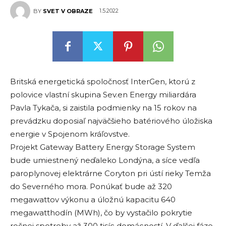
1.5.2022
BY
SVET V OBRAZE
Britská energetická spoločnosť InterGen, ktorú z
polovice vlastní skupina Sev.en Energy miliardára
Pavla Tykača, si zaistila podmienky na 15 rokov na
prevádzku doposiaľ najväčšieho batériového úložiska
energie v Spojenom kráľovstve.
Projekt Gateway Battery Energy Storage System
bude umiestnený neďaleko Londýna, a síce vedľa
paroplynovej elektrárne Coryton pri ústí rieky Temža
do Severného mora. Ponúkať bude až 320
megawattov výkonu a úložnú kapacitu 640
megawatthodín (MWh), čo by vystačilo pokrytie
ročnej spotreby až 300 tisíc domácností. V ďalšej fáze