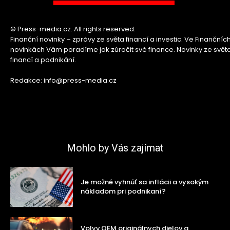
© Press-media.cz. All rights reserved.
Finanční novinky – zprávy ze světa financí a investic. Ve Finančníc
novinkách Vám poradíme jak zúročit své finance. Novinky ze svět
financí a podnikání.
Redakce: info@press-media.cz
Mohlo by Vás zajímat
Je možné vyhnúť sa inflácii a vysokým
nákladom pri podnikaní?
Vplyv OEM originálnych dielov a