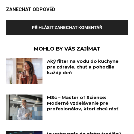
ZANECHAT ODPOVĚĎ
PŘIHLÁSIT ZANECHAT KOMENTÁŘ
MOHLO BY VÁS ZAJÍMAT
Aký filter na vodu do kuchyne
pre zdravie, chuť a pohodlie
každý deň
MSc – Master of Science:
Moderné vzdelávanie pre
profesionálov, ktorí chcú rásť
Investovanie do zlata: tradičný