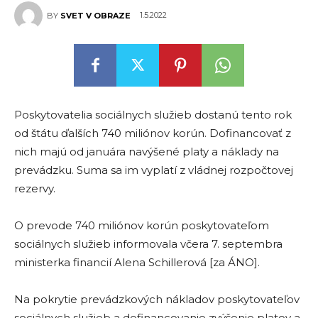
1.5.2022
BY
SVET V OBRAZE
Poskytovatelia sociálnych služieb dostanú tento rok
od štátu ďalších 740 miliónov korún. Dofinancovať z
nich majú od januára navýšené platy a náklady na
prevádzku. Suma sa im vyplatí z vládnej rozpočtovej
rezervy.
O prevode 740 miliónov korún poskytovateľom
sociálnych služieb informovala včera 7. septembra
ministerka financií Alena Schillerová [za ÁNO].
Na pokrytie prevádzkových nákladov poskytovateľov
sociálnych služieb a dofinancovanie zvýšenie platov a