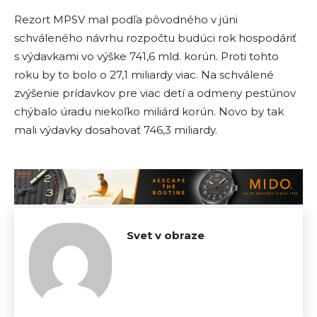
Rezort MPSV mal podľa pôvodného v júni
schváleného návrhu rozpočtu budúci rok hospodáriť
s výdavkami vo výške 741,6 mld. korún. Proti tohto
roku by to bolo o 27,1 miliardy viac. Na schválené
zvýšenie prídavkov pre viac detí a odmeny pestúnov
chýbalo úradu niekoľko miliárd korún. Novo by tak
mali výdavky dosahovať 746,3 miliardy.
Svet v obraze