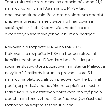
Tento rok mal rezort práce na dotácie pôvodne 21,4
miliardy korún, vlani 18,6 miliardy. MPSV tak
opakovane sľubovalo, že v tomto volebnom období
pripraví a presadí zmeny systému financovania
sociálnych služieb. K tomu však nedošlo a do
októbrových snemovných volieb už ani nedôjde.
Rokovania o rozpočte MPSV na rok 2022
Rokovania o rozpočte MPSV na budúci rok zatiaľ
končila nedohodou. Dôvodom bola čiastka pre
sociálne služby, ktorú požadoval ministerka Maláčová
navýšiť o 1,5 miliardy korún na prevádzku ao 3,1
miliardy na platy sociálnych pracovníkov. Tie by mali
podľa jej predstáv od nového roka plošne narásť o
tritisíc korún. Na ostatných položkách má byť podľa
oboch ministeriek zhoda. O požadovaných čiastkach
rozhodne na svojom zasadnutí vláda.