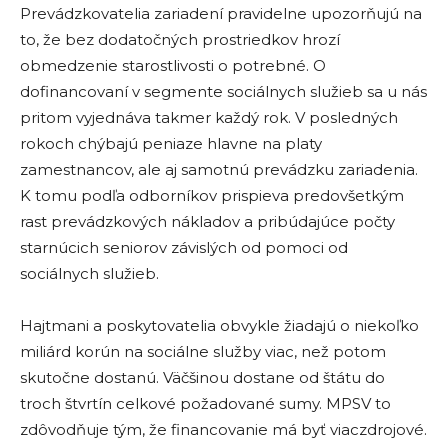
Prevádzkovatelia zariadení pravidelne upozorňujú na
to, že bez dodatočných prostriedkov hrozí
obmedzenie starostlivosti o potrebné. O
dofinancovaní v segmente sociálnych služieb sa u nás
pritom vyjednáva takmer každý rok. V posledných
rokoch chýbajú peniaze hlavne na platy
zamestnancov, ale aj samotnú prevádzku zariadenia.
K tomu podľa odborníkov prispieva predovšetkým
rast prevádzkových nákladov a pribúdajúce počty
starnúcich seniorov závislých od pomoci od
sociálnych služieb.
Hajtmani a poskytovatelia obvykle žiadajú o niekoľko
miliárd korún na sociálne služby viac, než potom
skutočne dostanú. Väčšinou dostane od štátu do
troch štvrtín celkové požadované sumy. MPSV to
zdôvodňuje tým, že financovanie má byť viaczdrojové.