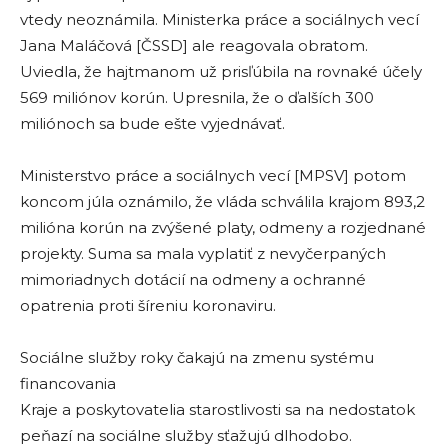
vtedy neoznámila. Ministerka práce a sociálnych vecí
Jana Maláčová [ČSSD] ale reagovala obratom.
Uviedla, že hajtmanom už prisľúbila na rovnaké účely
569 miliónov korún. Upresnila, že o ďalších 300
miliónoch sa bude ešte vyjednávať.
Ministerstvo práce a sociálnych vecí [MPSV] potom
koncom júla oznámilo, že vláda schválila krajom 893,2
milióna korún na zvýšené platy, odmeny a rozjednané
projekty. Suma sa mala vyplatiť z nevyčerpaných
mimoriadnych dotácií na odmeny a ochranné
opatrenia proti šíreniu koronaviru.
Sociálne služby roky čakajú na zmenu systému
financovania
Kraje a poskytovatelia starostlivosti sa na nedostatok
peňazí na sociálne služby sťažujú dlhodobo.