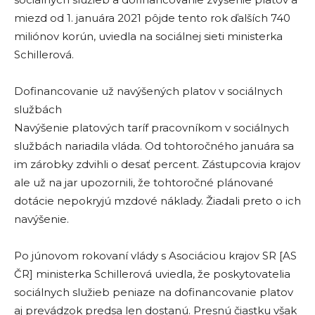
miezd od 1. januára 2021 pôjde tento rok ďalších 740
miliónov korún, uviedla na sociálnej sieti ministerka
Schillerová.
Dofinancovanie už navýšených platov v sociálnych
službách
Navýšenie platových taríf pracovníkom v sociálnych
službách nariadila vláda. Od tohtoročného januára sa
im zárobky zdvihli o desať percent. Zástupcovia krajov
ale už na jar upozornili, že tohtoročné plánované
dotácie nepokryjú mzdové náklady. Žiadali preto o ich
navýšenie.
Po júnovom rokovaní vlády s Asociáciou krajov SR [AS
ČR] ministerka Schillerová uviedla, že poskytovatelia
sociálnych služieb peniaze na dofinancovanie platov
aj prevádzok predsa len dostanú. Presnú čiastku však