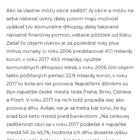
Ako sa vlastne môžu obce zadlžiť? Aj obce si môžu na
seba naberať úvery, ďalej potom majú možnosť
vydávať tzv. komunálne dlhopisy, ďalej takzvané
návratné finančnej pomoci, vrátane pôžičiek od štátu.
Zatiaľ čo objem úverov je za posledné roky plus
mínus rovnaký (v roku 2006 predstavoval 47,1 miliardy
korún, v roku 2017 49,5 miliardy), využitie
komunálnych dlhopisov klesá, v roku 2006 činil objem
takto požičaných peňazí 22,9 miliardy korún, v roku
2017 to bola ani nie polovica. Najväčšími dlžníkmi sú
štyri najväčšie české mestá, teda Praha, Brno, Ostrava
a Plzeň. V roku 2017 na nich totiž pripadla viac ako
polovica dlhu. Avšak, nie je sa treba báť toho, že by
snáď boli tieto mestá pred bankrotom: „Na celkovej
zadlženosti obcí sa v roku 2017 podieľali 4 najväčšie
mestá SR zo 45,1%, hodnota ich dlhu dosiahla výšku