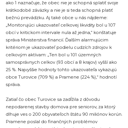
ako 1 naznačuje, že obec nie je schopná splatiť svoje
krátkodobé záväzky a nie je si teda schopná platiť
bežnú prevádzku. Aj také obce u nás nájdeme:
„Monitorujúci ukazovateľ celkovej likvidity bol u 107
obcí v kritickom intervale nula až jedna,“ konštatuje
správa Ministerstva financií. Ďalším alarmujúcim
kritériom je ukazovateľ podielu cudzích zdrojov k
celkovým aktívam: „Ten bol u 101 územných
samosprávnych celkov (93 obcí a 8 krajov) vyšší ako
25 %. Najvyššie hodnoty tohto ukazovateľa vykazujú
obce Turovice (709 %) a Pramene (224 %),“ hodnotí
správa.
Zatiaľ čo obec Turovice sa zadĺžila z dôvodu
nepodarenej stavby domova pre seniorov, za ktorý
dlhuje ves o 200 obyvateľoch štátu 90 miliónov korún.
Pramene poslal do finančných problémov