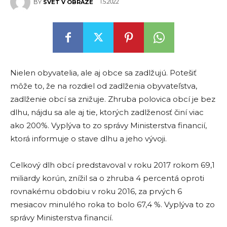
1.5.2022
BY
SVET V OBRAZE
Nielen obyvatelia, ale aj obce sa zadlžujú. Potešiť
môže to, že na rozdiel od zadlženia obyvateľstva,
zadlženie obcí sa znižuje. Zhruba polovica obcí je bez
dlhu, nájdu sa ale aj tie, ktorých zadlženosť činí viac
ako 200%. Vyplýva to zo správy Ministerstva financií,
ktorá informuje o stave dlhu a jeho vývoji.
Celkový dlh obcí predstavoval v roku 2017 rokom 69,1
miliardy korún, znížil sa o zhruba 4 percentá oproti
rovnakému obdobiu v roku 2016, za prvých 6
mesiacov minulého roka to bolo 67,4 %. Vyplýva to zo
správy Ministerstva financií.