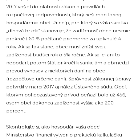
2017 vošiel do platnosti zákon o pravidlách
rozpočtovej zodpovednosti, ktorý rieši monitoring
hospodárenia obcí. Princíp, pre ktorý sa vžila skratka
„dlhová brzda“ stanovuje, že zadlženosť obce nesmie
prekročiť 60 % počítané priemerne za uplynulé 4
roky. Ak sa tak stane, obec musí znížiť svoju
zadlženosť budúci rok o 5% ročne. Ak sa jej ani to
nepodarí, potom štát prikročí k sankciám a obmedzí
prevod výnosov z niektorých daní na obec
(rozpočtové určenie daní). Správnosť zákonnej úpravy
potvrdil v marci 2017 aj nález Ústavného súdu. Obcí,
ktorým bol pozastavený prívod peňazí bolo už 456,
osem obcí dokonca zadlženosť vyššia ako 200
percent.
Skontrolujte si, ako hospodári vaša obec!
Ministerstvo financií vytvorilo praktickú kalkulačku