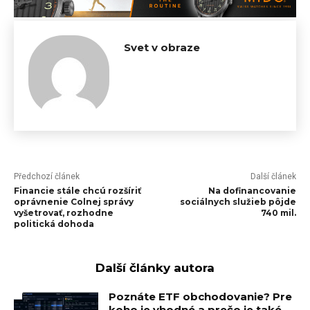
Svet v obraze
Předchozí článek
Další článek
Financie stále chcú rozšíriť
Na dofinancovanie
oprávnenie Colnej správy
sociálnych služieb pôjde
vyšetrovať, rozhodne
740 mil.
politická dohoda
Další články autora
Poznáte ETF obchodovanie? Pre
koho je vhodné a prečo je také