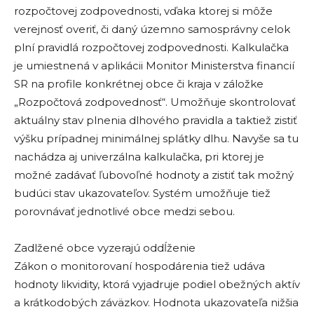
rozpočtovej zodpovednosti, vďaka ktorej si môže
verejnosť overiť, či daný územno samosprávny celok
plní pravidlá rozpočtovej zodpovednosti. Kalkulačka
je umiestnená v aplikácii Monitor Ministerstva financií
SR na profile konkrétnej obce či kraja v záložke
„Rozpočtová zodpovednosť“. Umožňuje skontrolovať
aktuálny stav plnenia dlhového pravidla a taktiež zistiť
výšku prípadnej minimálnej splátky dlhu. Navyše sa tu
nachádza aj univerzálna kalkulačka, pri ktorej je
možné zadávať ľubovoľné hodnoty a zistiť tak možný
budúci stav ukazovateľov. Systém umožňuje tiež
porovnávať jednotlivé obce medzi sebou.
Zadlžené obce vyzerajú oddĺženie
Zákon o monitorovaní hospodárenia tiež udáva
hodnoty likvidity, ktorá vyjadruje podiel obežných aktív
a krátkodobých záväzkov. Hodnota ukazovateľa nižšia