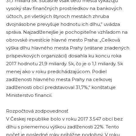
31,1 miliárd Sk. Súčasne však tieto mestá vykazujú
vysoký stav finančných prostriedkov na bankových
účtoch, pri všetkých štyroch mestách zhruba
dvojnásobne prevyšuje hodnotu ich dlhu,“ uvádza
správa. Najzadlženejšie je pochopiteľne vzhľadom na
obrovské investície hlavné mesto Praha: „Celková
výška dlhu hlavného mesta Prahy (vrátane zriadených
príspevkových organizácií) dosiahla ku koncu roka
2017 hodnotu 21,9 miliardy. Sk, čo je o 1,1 miliardy. Sk
menej ako v roku predchádzajúcom. Podiel
zadlženosti hlavného mesta Prahy na celkovej
zadlženosti obcí predstavoval 31,7%,“ konštatuje
Ministerstvo financií.
Rozpočtová zodpovednosť
V Českej republike bolo v roku 2017 3.547 obcí bez
dlhu s priemernou výškou zadlženosti 22%. Tento
počet je posledné roky približne podobný. V roku