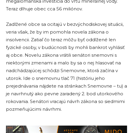
megalomanská investícia do vrtu minerálnej vody.
Teraz dlhuje obec cca 56 miliónov.
Zadlžené obce sa ocitajú v bezvýchodiskovej situácii,
veria však, že by im pomohla novela zákona o
insolvencii. Zatiaľ čo teraz môžu byť oddlžené len
fyzické osoby, v budúcnosti by mohli bankrot vyhlásiť
aj obce. Novelu zákona vrátili senátori snemovni s
niektorými zmenami a malo by sa o nej hlasovať na
nadchádzajúcej schôdzi Snemovne, ktorá začína v
utorok. Ide o snemovnu tlač 71 (históriu jeho
prejednávania nájdete na stránkach Snemovne – tu) a
je navrhnutý ako pevne zaradený 2. bod utorkového
rokovania. Senátori vracajú návrh zákona so siedmimi
pozmeňujúcimi návrhmi.